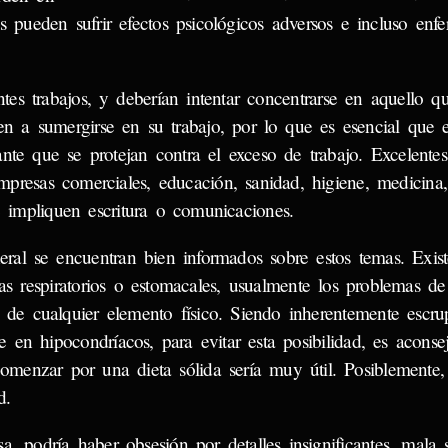
s pueden sufrir efectos psicológicos adversos e incluso enfe
tes trabajos, y deberían intentar concentrarse en aquello q
nden a sumergirse en su trabajo, por lo que es esencial que
ante que se protejan contra el exceso de trabajo. Excelentes
mpresas comerciales, educación, sanidad, higiene, medicina,
e impliquen escritura o comunicaciones.
neral se encuentran bien informados sobre estos temas. Exis
as respiratorios o estomacales, usualmente los problemas de
e cualquier elemento físico. Siendo inherentemente escrup
e en hipocondríacos, para evitar esta posibilidad, es aconse
comenzar por una dieta sólida sería muy útil. Posiblemente, 
d.
, podría haber obsesión por detalles insignificantes, mala