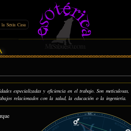
 la Sexta Casa
a
ades especializadas y eficiencia en el trabajo. Son meticulosas,
abajos relacionados con la salud, la educación o la ingeniería.
MC
orque
12°
28'
PISCIS
ACUARIO
24°52'
ARIES