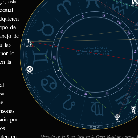
o, esta
05°41'
ectual
IX
X
dquieren
TAURO
VIII
tipo de
XI
VII
manejo de
n las
01°15'
℞
Arantxa Sánchez
1971.12.18 18:00 +1 GMT
 por lo
VI
GÉMINIS
41° 23.00' N, 2° 11.00' E
© MiSabueso.com
XII
en la
24°54'
I
V
39'
AC
al
05°
CÁNCER
II
sa
IV
III
ne
ersonas
LIBRA
17°44'
LEO
sión por
01°58'
VIRGO
nos
IC
28'
12°
rden en
Mercurio en la Sexta Casa en la Carta Natal de Arantxa S