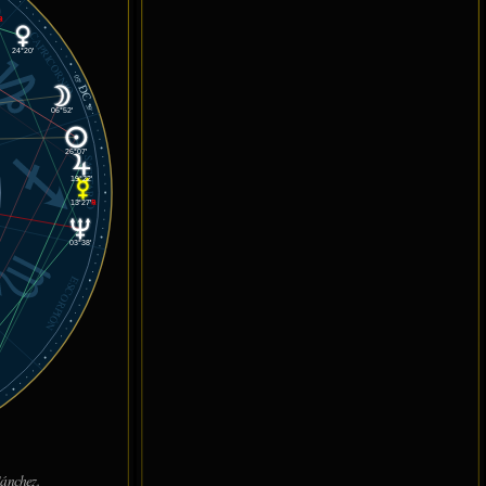
℞
CAPRICORNIO
24°20'
05°
DC
39'
06°52'
26°07'
SAGITARIO
19°22'
13°27'
℞
03°38'
ESCORPIÓN
ánchez.