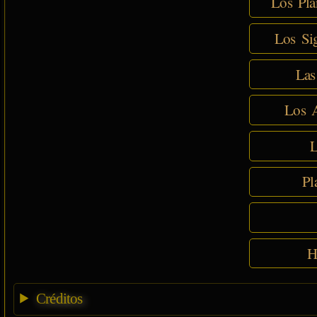
Los Pla
Los Sig
Las
Los A
L
Pl
H
Créditos