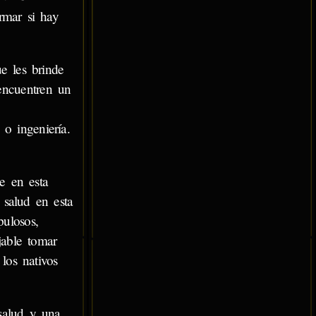
rmar si hay
ue les brinde
 encuentren un
 o ingeniería.
te en esta
 salud en esta
ulosos,
jable tomar
los nativos
 salud y una