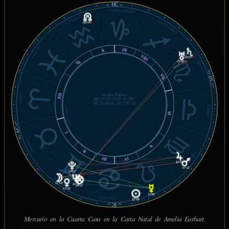
MC
18°
59'
CAPRICORNIO
ACUARIO
SAGITARIO
06°04'
℞
PISCIS
IX
X
ESCORPIÓN
VIII
24°07'
℞
XI
25°00'
℞
03°
VII
DC
32'
ARIES
XII
Amelia Earhart
1897.07.24 23:30 -6 GMT
39° 34.00' N, 95° 7.00' W
© MiSabueso.com
LIBRA
VI
32'
AC
I
03°
TAURO
V
II
VIRGO
IV
III
10°17'
10°10'
14°17'
GÉMINIS
11°53'
21°33'
24°07'
LEO
17°43'
12°38'
CÁNCER
02°28'
IC
59'
18°
Mercurio en la Cuarta Casa en la Carta Natal de Amelia Earhart.