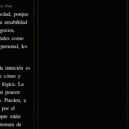
z Frías.
uedad, porque
la amabilidad
gocios,
 tales como
personal, les
a intuición es
an cómo y
 lógica. La
si poseen
s. Pueden, a
 por el
mpre están
piensan de