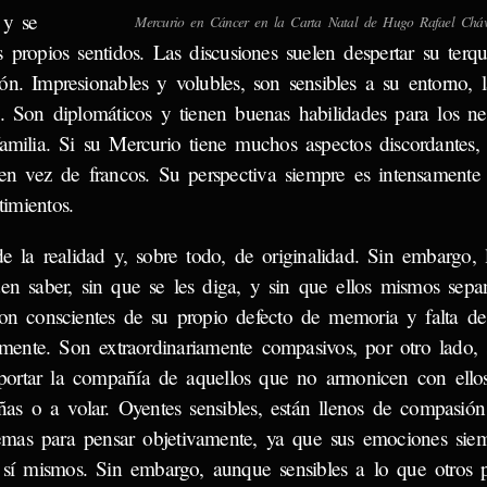
 y se
Mercurio en Cáncer en la Carta Natal de Hugo Rafael Cháve
 propios sentidos. Las discusiones suelen despertar su terq
n. Impresionables y volubles, son sensibles a su entorno, 
s. Son diplomáticos y tienen buenas habilidades para los ne
amilia. Si su Mercurio tiene muchos aspectos discordantes,
en vez de francos. Su perspectiva siempre es intensamente 
timientos.
e la realidad y, sobre todo, de originalidad. Sin embargo, l
en saber, sin que se les diga, y sin que ellos mismos sep
son conscientes de su propio defecto de memoria y falta de
mente. Son extraordinariamente compasivos, por otro lado, 
oportar la compañía de aquellos que no armonicen con ello
ñas o a volar. Oyentes sensibles, están llenos de compasión
lemas para pensar objetivamente, ya que sus emociones sie
por sí mismos. Sin embargo, aunque sensibles a lo que otros 