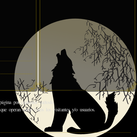
gina por cualquier método.
que operan sobre todos los visitantes y/o usuarios.