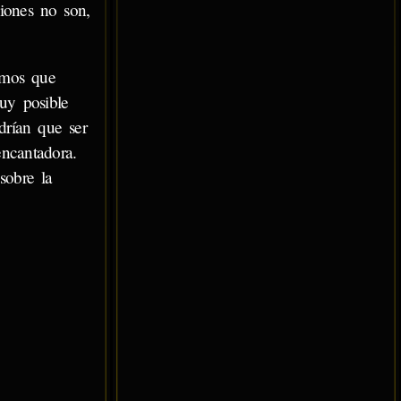
niones no son,
amos que
uy posible
drían que ser
encantadora.
sobre la