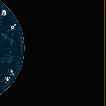
APRICORNIO
14°45'
25°36'
℞
SAGITARIO
08°
DC
13'
ESCORPIÓN
03°01'
23°25'
LIBRA