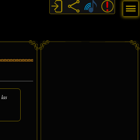
Menú
 las