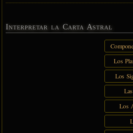
Interpretar la Carta Astral
Componen
Los Pla
Los Sig
Las
Los A
L