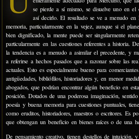
U
enteramente adecuado para Mercurio, que fá
se pierde a sí mismo, se disuelve uno en el 
así decirlo. El resultado se ve a menudo en 
memoria, particularmente en la vejez, aunque si el plane
bien dignificado, la mente puede ser singularmente retent
particularmente en las cuestiones referentes a historia. D
la tendencia es a menudo a asimilar el precedente, y m
a referirse a hechos pasados que a razonar sobre las rea
actuales. Esto es especialmente bueno para comerciantes
antigüedades, bibliófilos, historiadores y, en menor medid
abogados, que podrían encontrar algún beneficio en esta
posición. Dotados de una poderosa imaginación, sentido
poesía y buena memoria para cuestiones puntuales, tiene
como eruditos, historiadores, maestros o escritores. Es po
que obtengan un beneficio en bienes raíces o de una he
De pensamiento creativo, tienen destellos de intuición, y