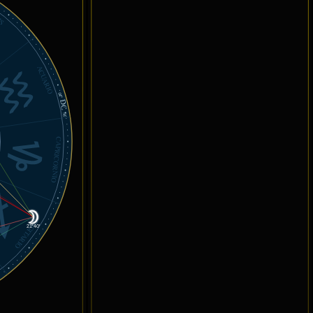
IS
ACUARIO
04°
DC
58'
CAPRICORNIO
SAGITARIO
21°40'