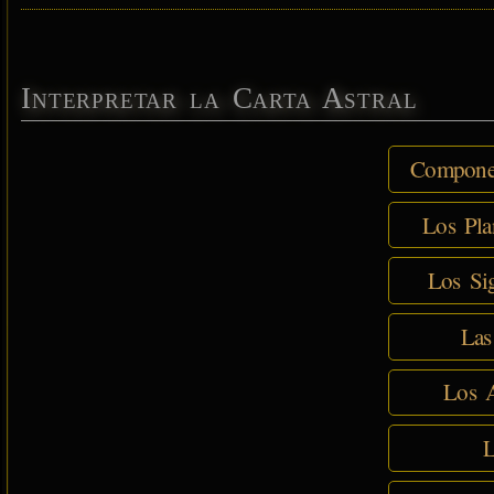
Interpretar la Carta Astral
Componen
Los Pla
Los Sig
Las
Los A
L