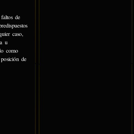
faltos de
redispuestos
quier caso,
ra u
ndo como
 posición de