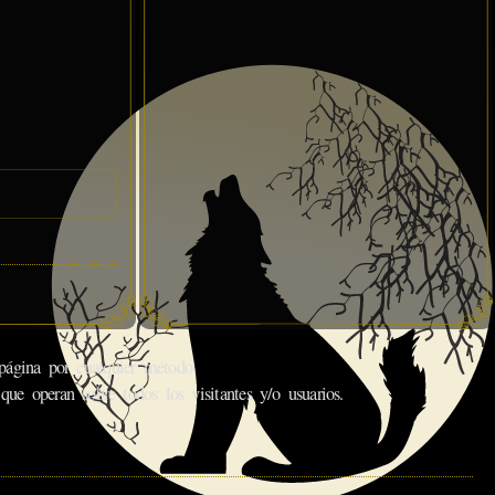
gina por cualquier método.
que operan sobre todos los visitantes y/o usuarios.