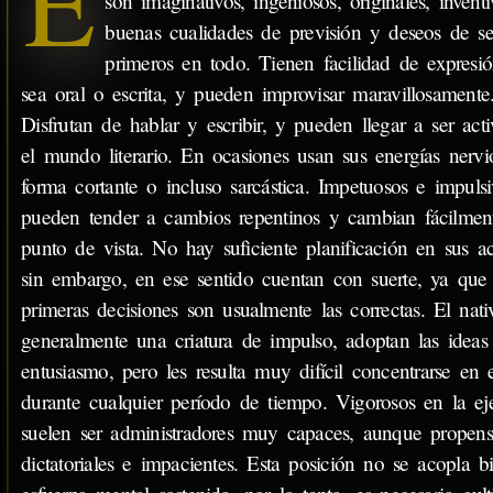
E
son imaginativos, ingeniosos, originales, invent
buenas cualidades de previsión y deseos de se
primeros en todo. Tienen facilidad de expresi
sea oral o escrita, y pueden improvisar maravillosamente
Disfrutan de hablar y escribir, y pueden llegar a ser act
el mundo literario. En ocasiones usan sus energías nervi
forma cortante o incluso sarcástica. Impetuosos e impulsi
pueden tender a cambios repentinos y cambian fácilmen
punto de vista. No hay suficiente planificación en sus ac
sin embargo, en ese sentido cuentan con suerte, ya que
primeras decisiones son usualmente las correctas. El nati
generalmente una criatura de impulso, adoptan las ideas
entusiasmo, pero les resulta muy difícil concentrarse en e
durante cualquier período de tiempo. Vigorosos en la ej
suelen ser administradores muy capaces, aunque propens
dictatoriales e impacientes. Esta posición no se acopla 