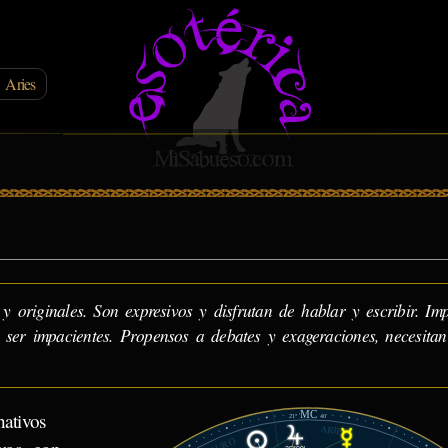
 Aries
y originales. Son expresivos y disfrutan de hablar y escribir. Imp
 ser impacientes. Propensos a debates y exageraciones, necesitan
MC
ativos
21°
40'
ARIES
TAURO
25°09'