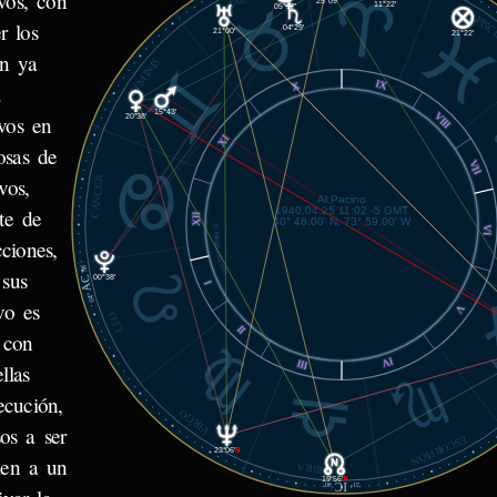
ivos, con
11°22'
05°17'
PISC
r los
04°29'
21°00'
21°22'
ón ya
GÉMINIS
IX
X
.
15°43'
VIII
ivos en
20°38'
XI
osas de
VII
CÁNCER
vos,
Al Pacino
1940.04.25 11:02 -5 GMT
te de
XII
40° 46.00' N, 73° 59.00' W
VI
© MiSabueso.com
ciones,
58'
 sus
AC
00°38'
I
04°
vo es
V
LEO
II
 con
IV
III
llas
ecución,
VIRGO
os a ser
ESCORPIÓN
23°06'
℞
bien a un
LIBRA
19°56'
℞
IC
40'
21°