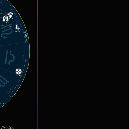
ARIO
28°03'
ESCORPIÓN
27°52'
℞
14°37'
05°
DC
42'
LIBRA
03°21'
VIRGO
 Fanning.