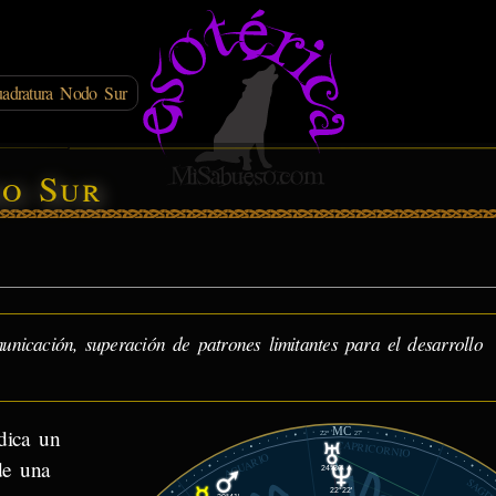
adratura Nodo Sur
o Sur
icación, superación de patrones limitantes para el desarrollo
MC
dica un
22°
27'
CAPRICORNIO
ACUARIO
de una
24°36'
22°22'