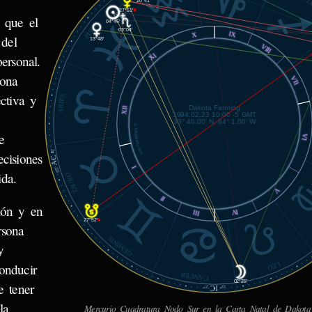
SAGIT
20°41'
27°51'
℞
 que el
04°46'
PISCIS
03°04'
IX
X
del
13°48'
VIII
XI
ersonal.
sona
VII
ctiva y
ARIES
Dakota Fanning
XII
1994.02.23 10:00 -5 GMT
33° 40.00' N, 84° 1.00' W
© MiSabueso.com
e
VI
42'
cisiones
AC
I
05°
ida.
TAURO
V
II
ión y en
IV
III
27°52'
℞
rsona
GÉMINIS
y
LEO
onducir
CÁNCER
02°25'
e tener
IC
27'
22°
la
Mercurio Cuadratura Nodo Sur en la Carta Natal de Dakota