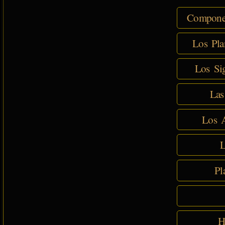
Componen
Los Pla
Los Sig
Las
Los A
L
Pl
H