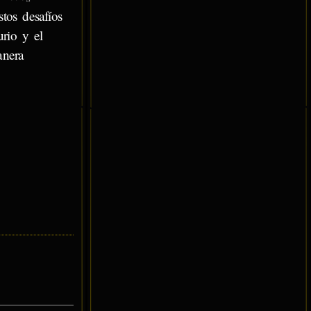
tos desafíos
urio y el
anera