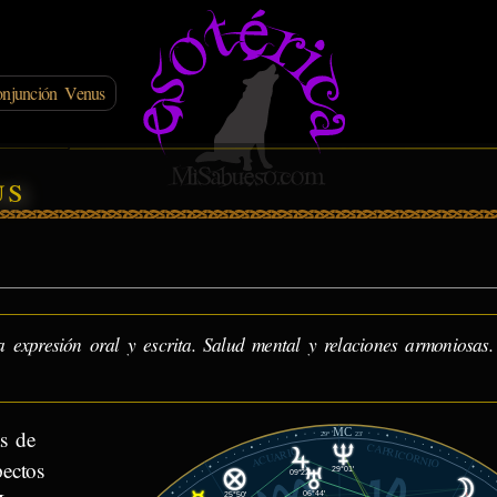
onjunción Venus
us
expresión oral y escrita. Salud mental y relaciones armoniosas.
MC
s de
29°
23'
CAPRICORNIO
ACUARIO
ectos
29°01'
09°22'
06°44'
25°50'