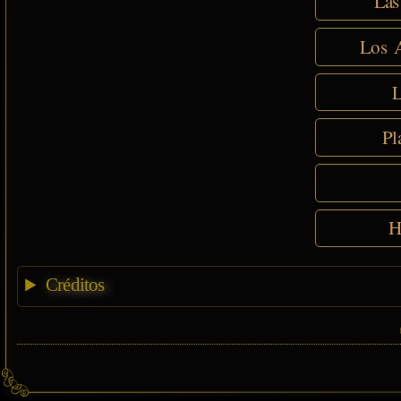
Las
Los A
L
Pl
H
Créditos