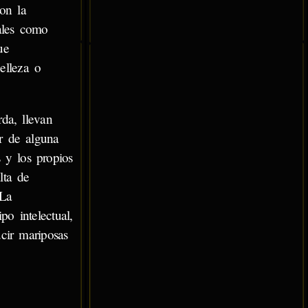
on la
tales como
ue
elleza o
da, llevan
r de alguna
 y los propios
lta de
 La
o intelectual,
cir mariposas