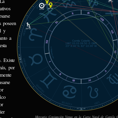
 La
S
28°22'
PISCIS
06°06'
tivos
05°33'
13°04'
IX
X
esarse
VIII
s poseen
XI
l y
06°53'
ARIES
VII
anto a
Camila Cabello
XII
1997.03.03 09:50 -5 GMT
esta
23° 8.00' N, 82° 22.00' W
© MiSabueso.com
VI
31'
AC
. Existe
TAURO
10°
I
ás, por
V
lmente
II
IV
sarse
III
GÉMINIS
or
ico
CÁNCER
LEO
or
IC
23'
29°
ier
Mercurio Conjunción Venus en la Carta Natal de Camila C