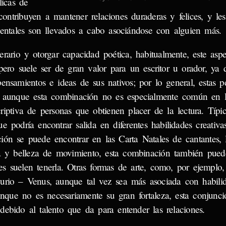
licas de
ontribuyen a mantener relaciones duraderas y felices, y les
entales son llevados a cabo asociándose con alguien más.
terario y otorgar capacidad poética, habitualmente, este aspe
pero suele ser de gran valor para un escritor u orador, ya
 pensamientos e ideas de sus nativos; por lo general, estas p
 y aunque esta combinación no es especialmente común en l
criptiva de personas que obtienen placer de la lectura. Típi
 podría encontrar salida en diferentes habilidades creativa
ón se puede encontrar en las Carta Natales de cantantes, l
 y belleza de movimiento, esta combinación también puede
les suelen tenerla. Otras formas de arte, como, por ejemplo,
urio – Venus, aunque tal vez sea más asociada con habili
unque no es necesariamente su gran fortaleza, esta conjunc
debido al talento que da para entender las relaciones.