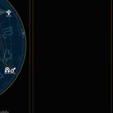
AGITARIO
05°35'
ESCORPIÓN
10°
DC
31'
LIBRA
28°49'
℞
01°45'
℞
VIRGO
abello.