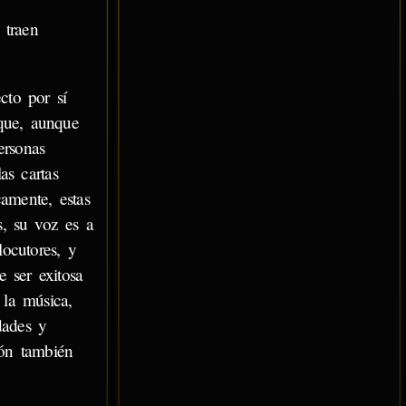
 traen
cto por sí
 que, aunque
ersonas
as cartas
camente, estas
s, su voz es a
ocutores, y
 ser exitosa
 la música,
dades y
ión también