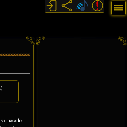
Menú
l,
s su pasado