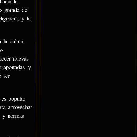
hacia la
ás grande del
ligencia, y la
 la cultura
do
blecer nuevas
s aportadas, y
e ser
 es popular
ara aprovechar
as y normas