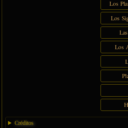
Los Pla
Los Sig
Las
Los A
L
Pl
H
Créditos