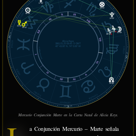
17°52'
09°24'
ACUARIO
05°30'
X
IX
24°20'
XI
LIBRA
VIII
21°26'
20°12'
XII
10°23'
℞
07°04'
51'
09°44'
℞
AC
VII
07°
Alicia Keys
PISCIS
1981.01.25 08:45 -5 GMT
40° 43.00' N, 74° 0.00' W
VIRGO
© MiSabueso.com
07°
I
DC
51'
VI
ARIES
II
V
LEO
III
IV
10°54'
TAURO
CÁNCER
GÉMINIS
IC
03'
18°
Mercurio Conjunción Marte en la Carta Natal de Alicia Keys.
a Conjunción Mercurio – Marte señala