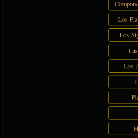
Componen
Los Pla
Los Sig
Las
Los A
L
Pl
H