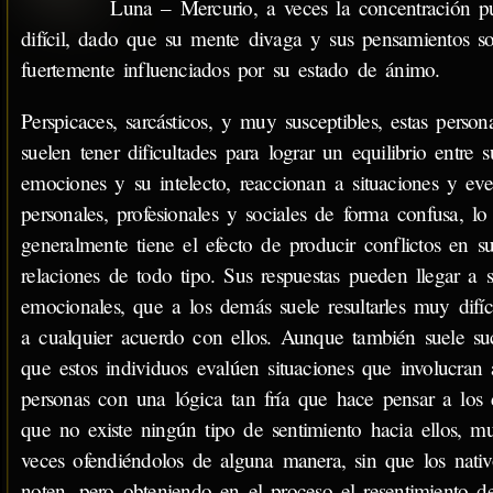
Luna – Mercurio, a veces la concentración p
difícil, dado que su mente divaga y sus pensamientos s
fuertemente influenciados por su estado de ánimo.
Perspicaces, sarcásticos, y muy susceptibles, estas person
suelen tener dificultades para lograr un equilibrio entre s
emociones y su intelecto, reaccionan a situaciones y eve
personales, profesionales y sociales de forma confusa, lo
generalmente tiene el efecto de producir conflictos en su
relaciones de todo tipo. Sus respuestas pueden llegar a s
emocionales, que a los demás suele resultarles muy difíci
a cualquier acuerdo con ellos. Aunque también suele su
que estos individuos evalúen situaciones que involucran 
personas con una lógica tan fría que hace pensar a los
que no existe ningún tipo de sentimiento hacia ellos, m
veces ofendiéndolos de alguna manera, sin que los nativ
noten, pero obteniendo en el proceso el resentimiento d