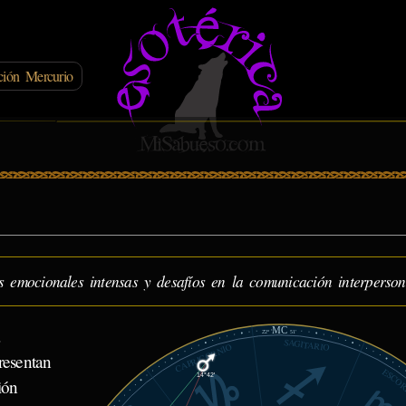
ión Mercurio
 emocionales intensas y desafíos en la comunicación interperson
MC
a
22°
51'
SAGITARIO
CAPRICORNIO
resentan
ESCOR
14°42'
ión