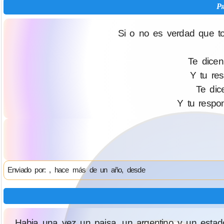
Pr
Si o no es verdad que t
Te dicen
Y tu re
Te dic
Y tu respo
Enviado por: , hace más de un año, desde
Habia una vez un paisa, un argentino y un estado