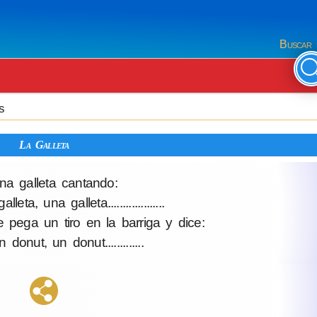
Buscar 
s
La Galleta
na galleta cantando:
ta, una galleta...................
 pega un tiro en la barriga y dice:
onut, un donut.............