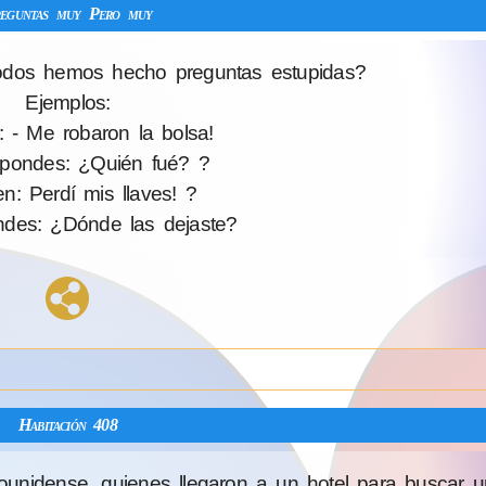
eguntas muy Pero muy
odos hemos hecho preguntas estupidas?
Ejemplos:
: - Me robaron la bolsa!
spondes: ¿Quién fué? ?
en: Perdí mis llaves! ?
ndes: ¿Dónde las dejaste?
Habitación 408
unidense, quienes llegaron a un hotel para buscar un