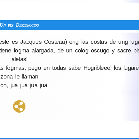
Un pez Desconocido
( este es Jacques Costeau) eng las costas de ung lu
tiene fogma alargada, de un colog oscugo y sacre ble
aletas!
ntas fogmas, pego en todas sabe Hogribleee! los luga
zona le llaman
on, jua jua jua jua