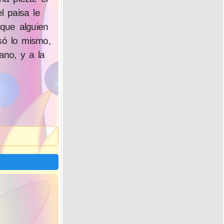
l paisa le
que alguien
só lo mismo,
ano, y a la