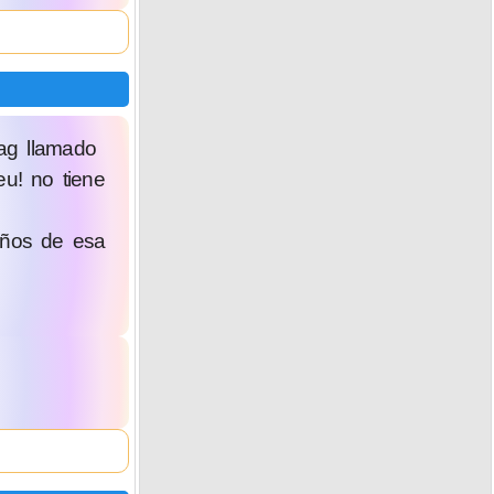
gag llamado
u! no tiene
reños de esa