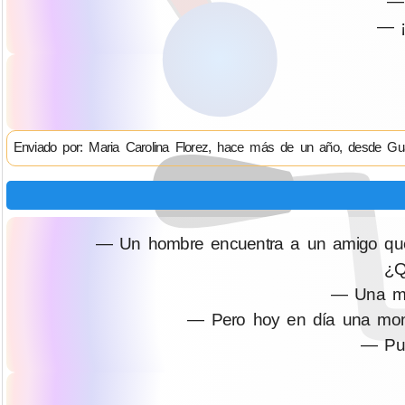
—
— ¡
Enviado por: Maria Carolina Florez, hace más de un año, desde Gu
— Un hombre encuentra a un amigo que 
¿Q
— Una mo
— Pero hoy en día una mone
— Pue