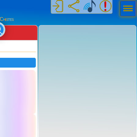
Men
ú
Chistes