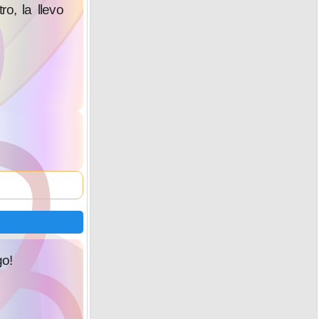
o, la llevo
o!