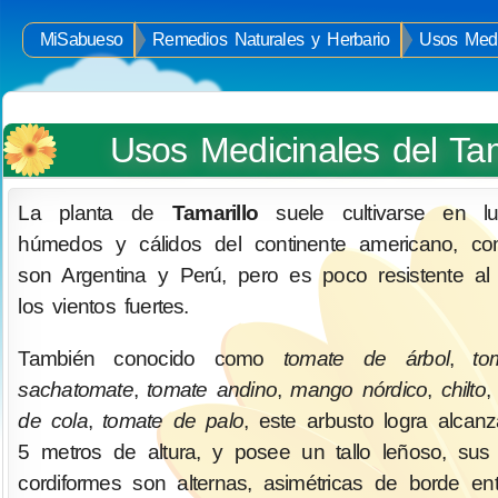
MiSabueso
Remedios Naturales y Herbario
Usos Medic
Usos Medicinales del Tam
La planta de
Tamarillo
suele cultivarse en lu
húmedos y cálidos del continente americano, co
son Argentina y Perú, pero es poco resistente al 
los vientos fuertes.
También conocido como
tomate de árbol
,
tom
sachatomate
,
tomate andino
,
mango nórdico
,
chilto
de cola
,
tomate de palo
, este arbusto logra alcanz
5 metros de altura, y posee un tallo leñoso, sus
cordiformes son alternas, asimétricas de borde en