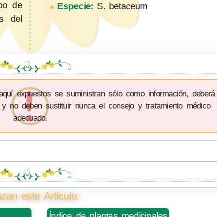
ipo de
Especie:
S. betaceum
s del
 aquí expuestos se suministran sólo como información, deberá
 y no deben sustituir nunca el consejo y tratamiento médico
adecuado.
zan este Artículo:
Índice de plantas medicinales