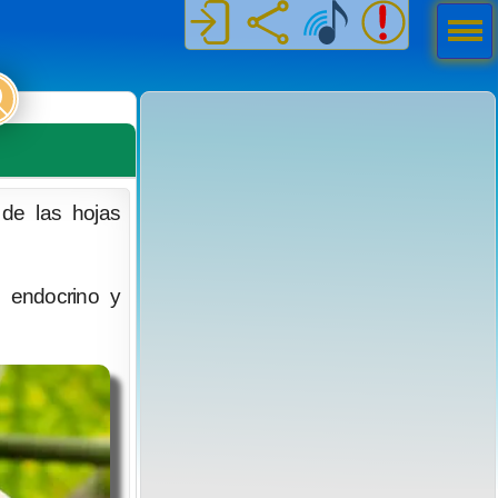
Men
ú
de las hojas
, endocrino y