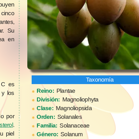
ibuyen
 cinco
antes,
ar. Su
ea en
a C es
Reino:
Plantae
 y los
División:
Magnoliophyta
Clase:
Magnoliopsida
do por
Orden:
Solanales
sterol
.
Familia:
Solanaceae
u piel
Género:
Solanum