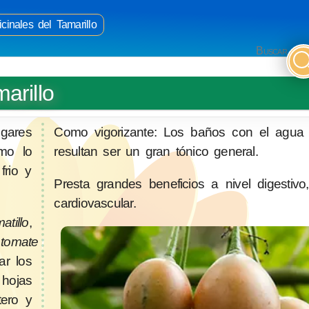
inales del Tamarillo
Buscar
arillo
gares
Como vigorizante: Los baños con el agua 
mo lo
resultan ser un gran tónico general.
frio y
Presta grandes beneficios a nivel digestivo
cardiovascular.
atillo
,
,
tomate
ar los
 hojas
tero y