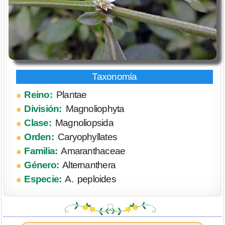
Reino:
Plantae
División:
Magnoliophyta
Clase:
Magnoliopsida
Orden:
Caryophyllates
Familia:
Amaranthaceae
Género:
Alternanthera
Especie:
A. peploides