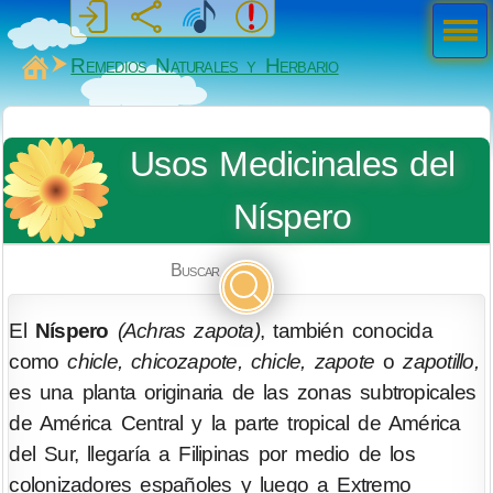
Men
ú
MiSabueso
Remedios Naturales y Herbario
Usos Medicinales del
Níspero
Buscar
El
Níspero
(Achras zapota)
, también conocida
como
chicle,
chicozapote,
chicle,
zapote
o
zapotillo,
es una planta originaria de las zonas subtropicales
de América Central y la parte tropical de América
del Sur, llegaría a Filipinas por medio de los
colonizadores españoles y luego a Extremo