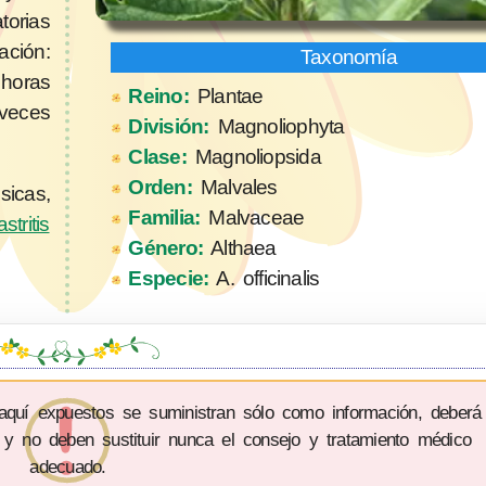
torias
ación:
 horas
Reino:
Plantae
 veces
División:
Magnoliophyta
Clase:
Magnoliopsida
Orden:
Malvales
sicas,
Familia:
Malvaceae
stritis
Género:
Althaea
Especie:
A. officinalis
 aquí expuestos se suministran sólo como información, deberá
 y no deben sustituir nunca el consejo y tratamiento médico
adecuado.