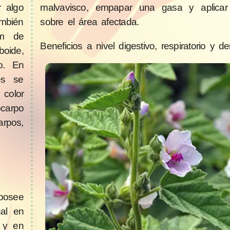
r algo
malvavisco, empapar una gasa y aplica
mbién
sobre el área afectada.
cm de
Beneficios a nivel digestivo, respiratorio y de
oide,
o. En
es se
 color
ocarpo
rpos,
posee
ual en
s y en