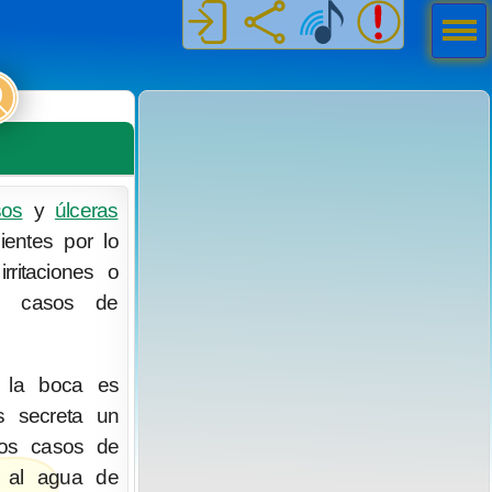
Men
ú
sos
y
úlceras
entes por lo
rritaciones o
os casos de
n la boca es
s secreta un
 los casos de
r al agua de