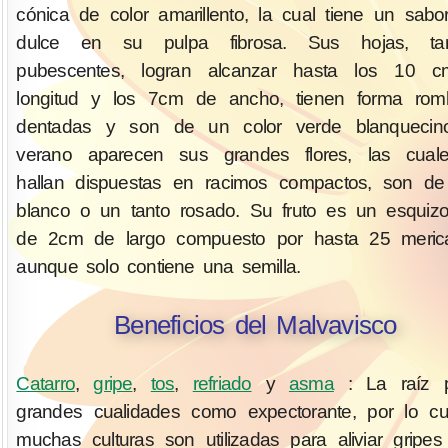
cónica de color amarillento, la cual tiene un sabo
dulce en su pulpa fibrosa. Sus hojas, ta
pubescentes, logran alcanzar hasta los 10 
longitud y los 7cm de ancho, tienen forma romb
dentadas y son de un color verde blanquecin
verano aparecen sus grandes flores, las cual
hallan dispuestas en racimos compactos, son de
blanco o un tanto rosado. Su fruto es un esquiz
de 2cm de largo compuesto por hasta 25 merica
aunque solo contiene una semilla.
Beneficios del Malvavisco
Catarro
,
gripe
,
tos
,
refriado
y
asma
: La raíz 
grandes cualidades como expectorante, por lo c
muchas culturas son utilizadas para aliviar gripe