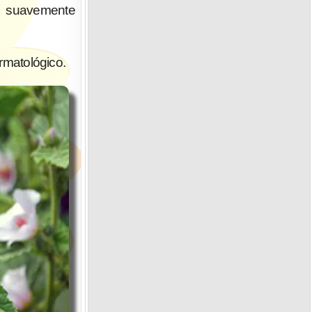
r suavemente
rmatológico.