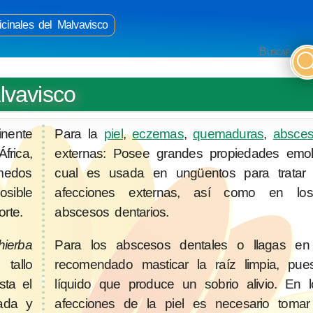
cinales del Malvavisco
Buscar
lvavisco
inente
Para la
piel
,
eczemas
,
quemaduras
,
absce
frica,
externas: Posee grandes propiedades emoli
medos
cual es usada en ungüentos para tratar i
sible
afecciones externas, así como en l
rte.
abscesos dentarios.
hierba
Para los abscesos dentales o llagas e
tallo
recomendado masticar la raíz limpia, pue
sta el
líquido que produce un sobrio alivio. En
gada y
afecciones de la piel es necesario toma