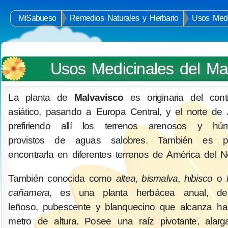
MiSabueso
Remedios Naturales y Herbario
Usos Medi
Usos Medicinales del Ma
La planta de
Malvavisco
es originaria del cont
asiático, pasando a Europa Central, y el norte de Á
prefiriendo allí los terrenos arenosos y hú
provistos de aguas salobres. También es po
encontrarla en diferentes terrenos de América del No
También conocida como
altea
,
bismalva
,
hibisco
o
cañamera
, es una planta herbácea anual, de 
leñoso, pubescente y blanquecino que alcanza ha
metro de altura. Posee una raíz pivotante, alar