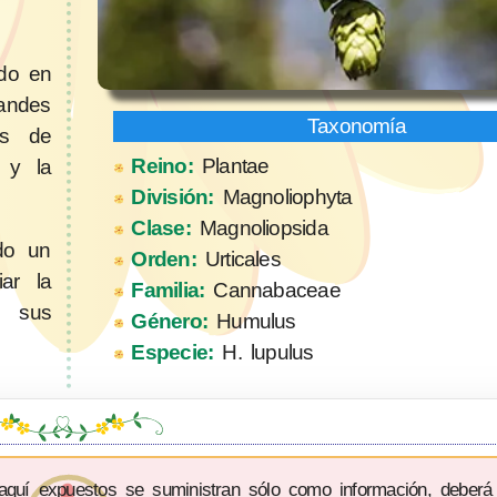
ado en
andes
os de
Reino:
Plantae
s y la
División:
Magnoliophyta
Clase:
Magnoliopsida
ado un
Orden:
Urticales
ar la
Familia:
Cannabaceae
r sus
Género:
Humulus
Especie:
H. lupulus
 aquí expuestos se suministran sólo como información, deberá