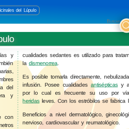
cinales del Lúpulo
Buscar
pulo
ías y
cualidades sedantes es utilizado para tratam
ambién
la
dismenorrea
.
arias,
Es posible tomarla directamente, nebulizad
ombres
infusión. Posee cualidades
antisépticas
y an
a del
por lo cual es frecuente su uso por ví
uera y
heridas
leves. Con los estróbilos se fabrica 
Beneficios a nivel dermatológico, ginecológi
e con
nervioso, cardiovascular y reumatológico.
metros