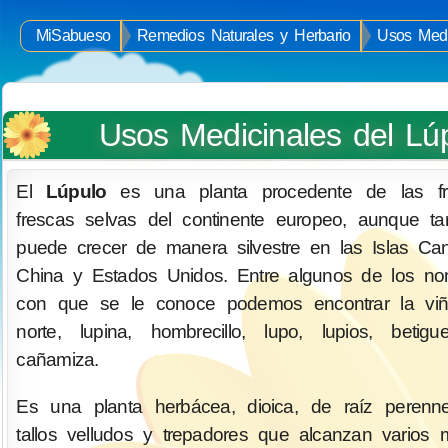
MiSabueso
Remedios Naturales y Herbario
Usos Medi
Usos Medicinales del Lú
El
Lúpulo
es una planta procedente de las fr
frescas selvas del continente europeo, aunque t
puede crecer de manera silvestre en las Islas Can
China y Estados Unidos. Entre algunos de los n
con que se le conoce podemos encontrar la viñ
norte, lupina, hombrecillo, lupo, lupios, betig
cañamiza.
Es una planta herbácea, dioica, de raíz perenn
tallos velludos y trepadores que alcanzan varios 