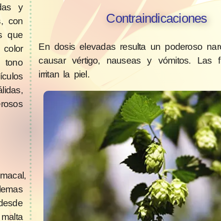
das y
Contraindicaciones
s, con
as que
En dosis elevadas resulta un poderoso nar
 color
causar vértigo, nauseas y vómitos. Las fl
 tono
irritan la piel.
culos
idas,
rosos
macal,
lemas
 desde
 malta