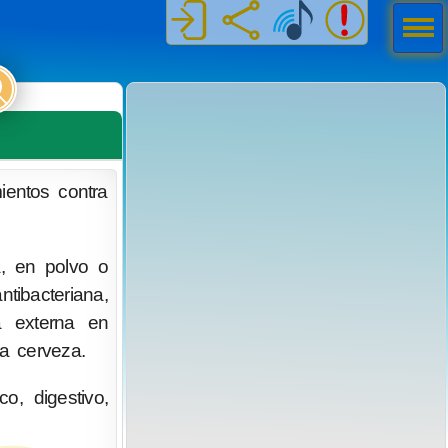
Men
ú
ientos contra
a, en polvo o
tibacteriana,
a externa en
la cerveza.
co, digestivo,