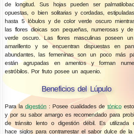
de longitud. Sus hojas pueden ser palmatiloba
opuestas, o bien solitarias y cordadas, estipulada
hasta 5 lóbulos y de color verde oscuro mientr
las flores dioicas son pequeñas, numerosas y de
verde oscuro. Las flores masculinas poseen un
amarillento y se encuentran dispuestas en paní
abundantes, las femeninas son un poco más pál
están agrupadas en amentos y forman nume
estróbilos. Por fruto posee un aquenio.
Beneficios del Lúpulo
Para la
digestión
: Posee cualidades de
tónico
esto
y por su sabor amargo es recomendado para prob
de tránsito lento o digestión débil. Es utilizada
hace siglos para contrarrestar el sabor dulce de la