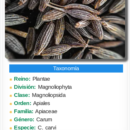
Reino:
Plantae
División:
Magnoliophyta
Clase:
Magnoliopsida
Orden:
Apiales
Familia:
Apiaceae
Género:
Carum
Especie:
C. carvi