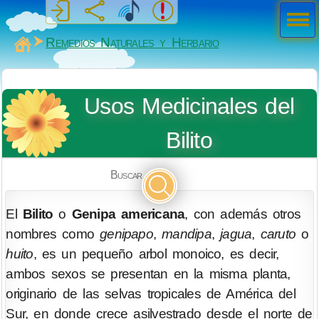
Men
ú
MiSabueso
Remedios Naturales y Herbario
Usos Medicinales del
Bilito
Buscar
El
Bilito
o
Genipa americana
, con además otros
nombres como
genipapo
,
mandipa
,
jagua
,
caruto
o
huito
, es un pequeño arbol monoico, es decir,
ambos sexos se presentan en la misma planta,
originario de las selvas tropicales de América del
Sur, en donde crece asilvestrado desde el norte de