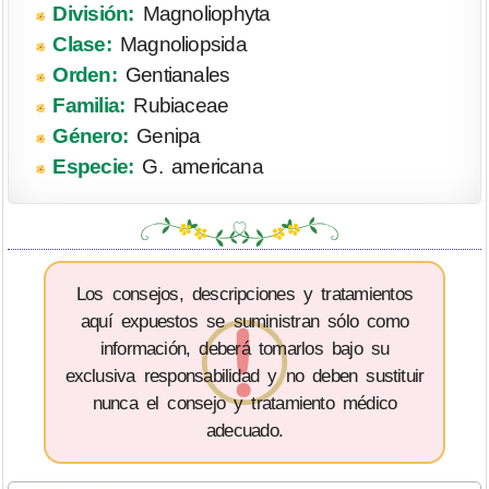
División:
Magnoliophyta
Clase:
Magnoliopsida
Orden:
Gentianales
Familia:
Rubiaceae
Género:
Genipa
Especie:
G. americana
Los consejos, descripciones y tratamientos
aquí expuestos se suministran sólo como
información, deberá tomarlos bajo su
exclusiva responsabilidad y no deben sustituir
nunca el consejo y tratamiento médico
adecuado.