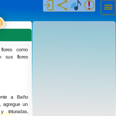
Men
ú
 flores como
 sus flores
ente a Baño
o, agregue un
trituradas,