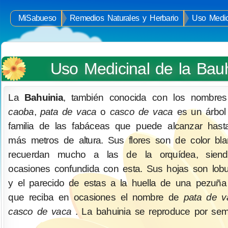
MiSabueso
Remedios Naturales y Herbario
Uso Medic
Uso Medicinal de la Bauh
La
Bahuinia
, también conocida con los nombre
caoba
,
pata de vaca
o
casco de vaca
es un árbol
familia de las fabáceas que puede alcanzar has
más metros de altura. Sus flores son de color bl
recuerdan mucho a las de la orquídea, sien
ocasiones confundida con esta. Sus hojas son lob
y el parecido de estas a la huella de una pezuñ
que reciba en ocasiones el nombre de
pata de v
casco de vaca
. La bahuinia se reproduce por semi