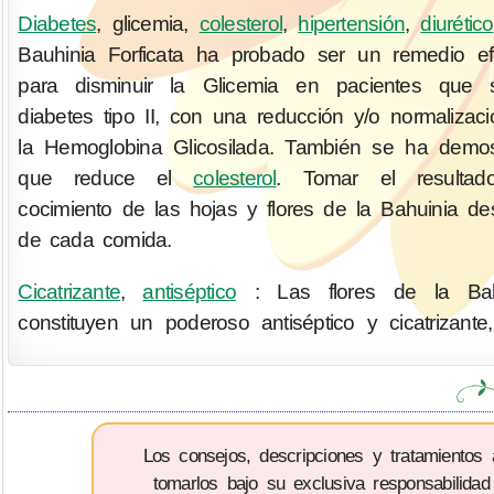
Diabetes
, glicemia,
colesterol
,
hipertensión
,
diurético
Bauhinia Forficata ha probado ser un remedio ef
para disminuir la Glicemia en pacientes que s
diabetes tipo II, con una reducción y/o normalizac
la Hemoglobina Glicosilada. También se ha demos
que reduce el
colesterol
. Tomar el resultad
cocimiento de las hojas y flores de la Bahuinia d
de cada comida.
Cicatrizante
,
antiséptico
: Las flores de la Bah
constituyen un poderoso antiséptico y cicatrizante
Los consejos, descripciones y tratamientos
tomarlos bajo su exclusiva responsabilidad