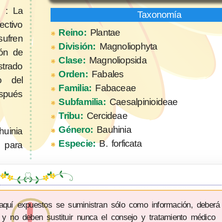
: La
ectivo
Reino:
Plantae
ufren
División:
Magnoliophyta
ión de
Clase:
Magnoliopsida
trado
Orden:
Fabales
o del
Familia:
Fabaceae
espués
Subfamilia:
Caesalpinioideae
Tribu:
Cercideae
Género:
Bauhinia
uinia
Especie:
B. forficata
, para
 aquí expuestos se suministran sólo como información, deberá
 y no deben sustituir nunca el consejo y tratamiento médico