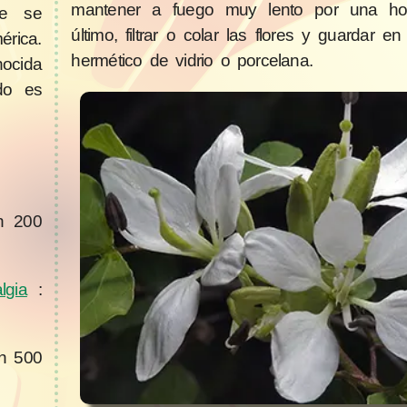
mantener a fuego muy lento por una ho
te se
último, filtrar o colar las flores y guardar en
rica.
hermético de vidrio o porcelana.
ocida
do es
n 200
lgia
:
en 500