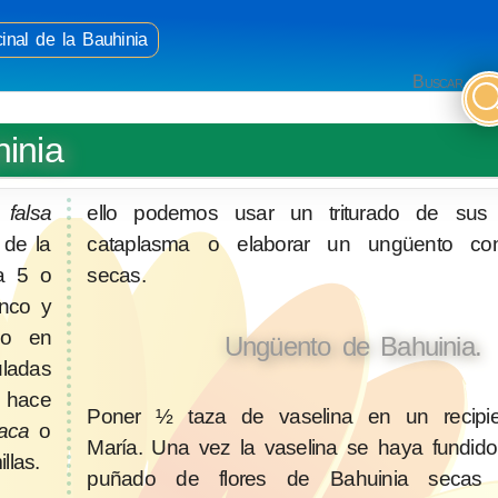
inal de la Bauhinia
Buscar
inia
s
falsa
ello podemos usar un triturado de sus
 de la
cataplasma o elaborar un ungüento con
ta 5 o
secas.
anco y
do en
Ungüento de Bahuinia.
uladas
a hace
Poner ½ taza de vaselina en un recipi
aca
o
María. Una vez la vaselina se haya fundid
llas.
puñado de flores de Bahuinia secas y 