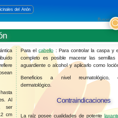
cinales del Anón
Buscar
ón
ántica
Para el
cabello
: Para controlar la caspa y e
ibuido
completo es posible macerar las semillas
efiere
aguardiente o alcohol y aplicarlo como loción
posean
Beneficios a nivel reumatológico, 
dermatológico.
 hasta
Contraindicaciones
s. Al
a ser
 12 cm
La raíz posee cualidades de potente
laxant