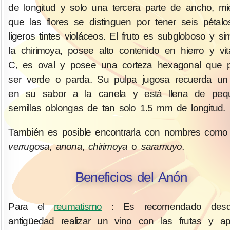
de longitud y solo una tercera parte de ancho, mi
que las flores se distinguen por tener seis pétal
ligeros tintes violáceos. El fruto es subgloboso y sim
la chirimoya, posee alto contenido en hierro y vi
C, es oval y posee una corteza hexagonal que 
ser verde o parda. Su pulpa jugosa recuerda un
en su sabor a la canela y está llena de peq
semillas oblongas de tan solo 1.5 mm de longitud.
También es posible encontrarla con nombres com
verrugosa
,
anona
,
chirimoya
o
saramuyo.
Beneficios del Anón
Para el
reumatismo
: Es recomendado desd
antigüedad realizar un vino con las frutas y apl