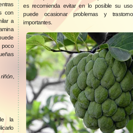
entras
es recomienda evitar en lo posible su us
os con
puede ocasionar problemas y trastorno
ilar a
importantes.
tamina
puede
 poco
ueñas
o
riñón
,
e la
icarlo