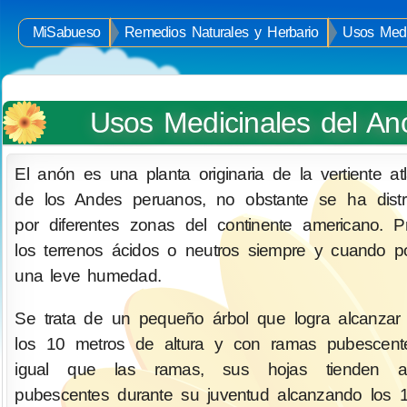
MiSabueso
Remedios Naturales y Herbario
Usos Medi
Usos Medicinales del An
El anón es una planta originaria de la vertiente atl
de los Andes peruanos, no obstante se ha distr
por diferentes zonas del continente americano. Pr
los terrenos ácidos o neutros siempre y cuando 
una leve humedad.
Se trata de un pequeño árbol que logra alcanzar
los 10 metros de altura y con ramas pubescente
igual que las ramas, sus hojas tienden 
pubescentes durante su juventud alcanzando los