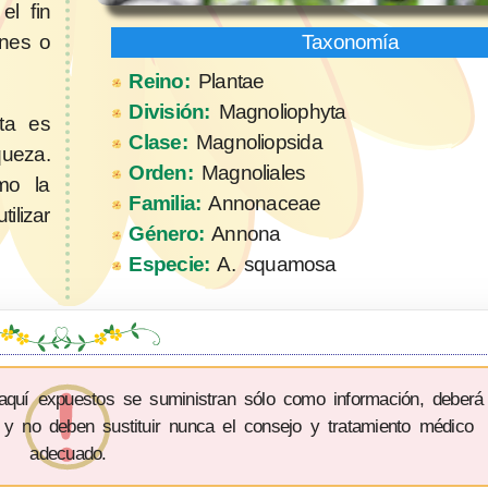
el fin
ones o
Reino:
Plantae
División:
Magnoliophyta
ta es
Clase:
Magnoliopsida
queza.
Orden:
Magnoliales
mo la
Familia:
Annonaceae
ilizar
Género:
Annona
Especie:
A. squamosa
 aquí expuestos se suministran sólo como información, deberá
 y no deben sustituir nunca el consejo y tratamiento médico
adecuado.