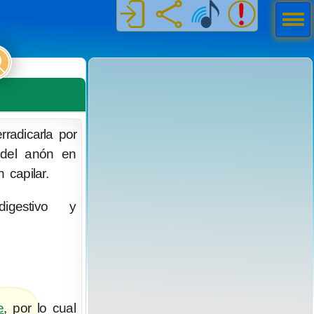
Men
ú
rradicarla por
 del anón en
 capilar.
digestivo y
e
, por lo cual