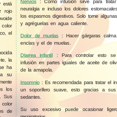
Nervios
: Como infusión sirve para tratar 
r está
neuralgia e incluso los dolores estomacale
r rojo
los espasmos digestivos. Solo tome alguna
ovoide
y agréguelas en agua caliente.
 color
co, el
Dolor de muelas
: Hacer gárgaras calma
encías y el de muelas.
nocida
DIarrea infantil
: Para controlar esto se
te, la
infusión en partes iguales de aceite de oliv
 se ha
de la amapola.
 a su
mente
Insomnio
: Es recomendada para tratar el 
s los
un soporífero suave, esto gracias a sus
a. Sus
sedantes.
 color
Su uso excesivo puede ocasionar ligero
 es de
respiratorios.