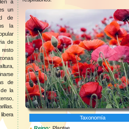
nden a
 es un
ad de
os la
pular
ria de
 resto
zonas
tura,
inarse
tas de
 de la
enso,
illas.
libera
Reino:
Plantae