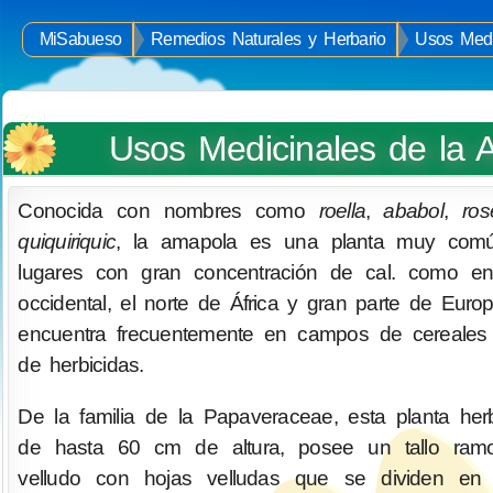
MiSabueso
Remedios Naturales y Herbario
Usos Medi
Usos Medicinales de la 
Conocida con nombres como
roella
,
ababol
,
ros
quiquiriquic
, la amapola es una planta muy com
lugares con gran concentración de cal. como en
occidental, el norte de África y gran parte de Euro
encuentra frecuentemente en campos de cereales 
de herbicidas.
De la familia de la Papaveraceae, esta planta he
de hasta 60 cm de altura, posee un tallo ram
velludo con hojas velludas que se dividen en 