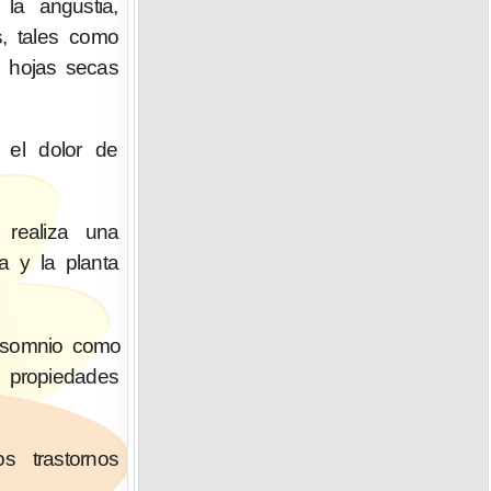
la angustia,
s, tales como
s hojas secas
 el dolor de
 realiza una
a y la planta
insomnio como
 propiedades
s trastornos