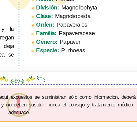
División:
Magnoliophyta
Clase:
Magnoliopsida
Orden:
Papaverales
 y la
Familia:
Papaveraceae
gregan
Género:
Papaver
 deja
Especie:
P. rhoeas
sea se
 aquí expuestos se suministran sólo como información, deberá
 y no deben sustituir nunca el consejo y tratamiento médico
adecuado.