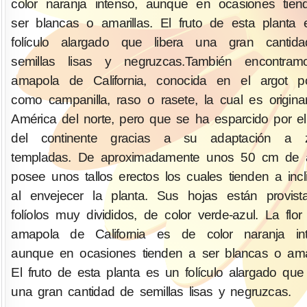
color naranja intenso, aunque en ocasiones tie
ser blancas o amarillas. El fruto de esta planta
folículo alargado que libera una gran cantid
semillas lisas y negruzcas.También encontram
amapola de California, conocida en el argot po
como campanilla, raso o rasete, la cual es origina
América del norte, pero que se ha esparcido por el
del continente gracias a su adaptación a 
templadas. De aproximadamente unos 50 cm de al
posee unos tallos erectos los cuales tienden a incl
al envejecer la planta. Sus hojas están provis
folíolos muy divididos, de color verde-azul. La flor
amapola de California es de color naranja int
aunque en ocasiones tienden a ser blancas o amar
El fruto de esta planta es un folículo alargado que 
una gran cantidad de semillas lisas y negruzcas.