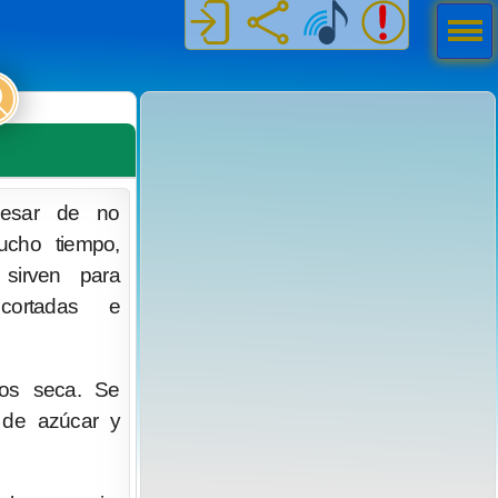
Men
ú
esar de no
ucho tiempo,
 sirven para
cortadas e
tos seca. Se
 de azúcar y