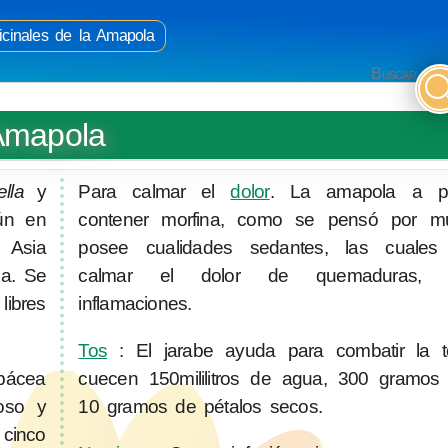
cinales de la Amapola
Buscar
Amapola
ella
y
Para calmar el
dolor
. La amapola a p
ún en
contener morfina, como se pensó por m
 Asia
posee cualidades sedantes, las cuales
pa. Se
calmar el dolor de quemaduras, 
libres
inflamaciones.
Tos
: El jarabe ayuda para combatir la 
rbácea
cuecen 150mililitros de agua, 300 gramos
oso y
10 gramos de pétalos secos.
cinco