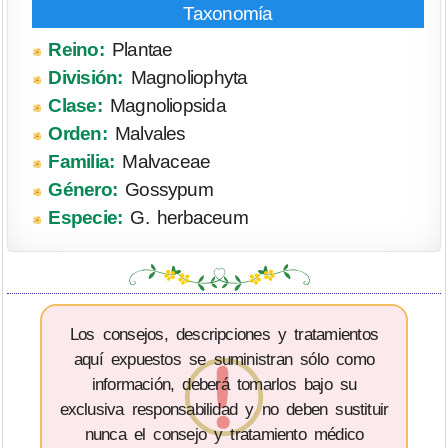
Reino:
Plantae
División:
Magnoliophyta
Clase:
Magnoliopsida
Orden:
Malvales
Familia:
Malvaceae
Género:
Gossypum
Especie:
G. herbaceum
Los consejos, descripciones y tratamientos
aquí expuestos se suministran sólo como
información, deberá tomarlos bajo su
exclusiva responsabilidad y no deben sustituir
nunca el consejo y tratamiento médico