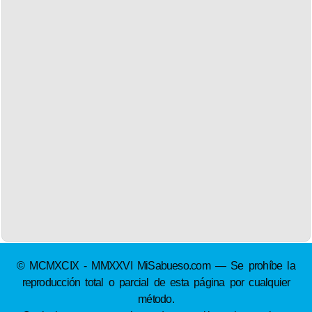
© MCMXCIX - MMXXVI MiSabueso.com — Se prohíbe la
reproducción total o parcial de esta página por cualquier
método.