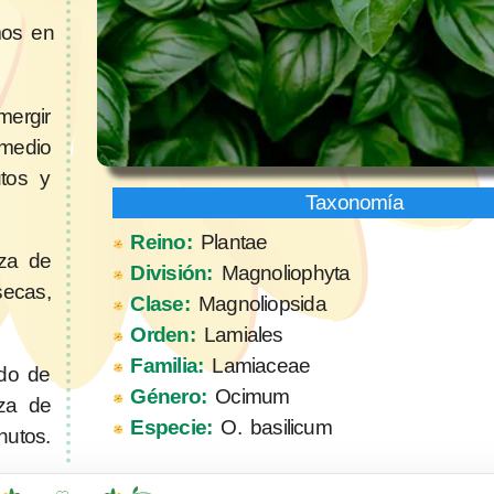
mos en
ergir
medio
utos y
Reino:
Plantae
za de
División:
Magnoliophyta
secas,
Clase:
Magnoliopsida
Orden:
Lamiales
Familia:
Lamiaceae
do de
Género:
Ocimum
aza de
Especie:
O. basilicum
nutos.