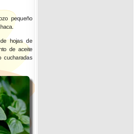
trozo pequeño
haca.
 de hojas de
nto de aceite
ro cucharadas