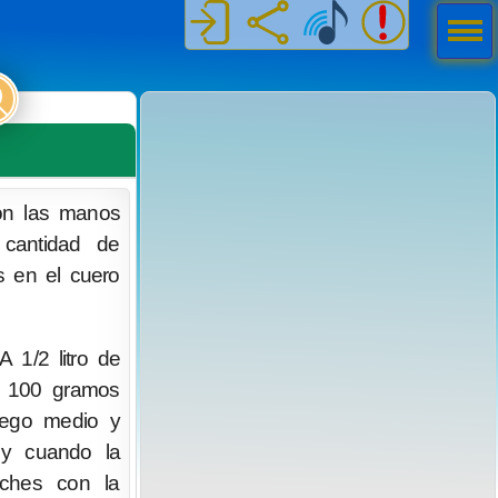
Men
ú
on las manos
 cantidad de
s en el cuero
A 1/2 litro de
y 100 gramos
uego medio y
 y cuando la
uches con la