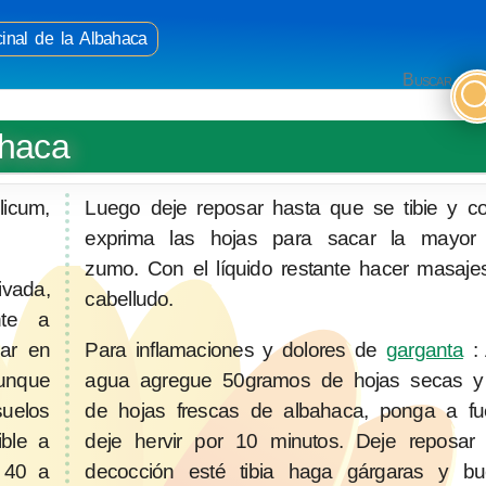
inal de la Albahaca
Buscar
ahaca
icum,
Luego deje reposar hasta que se tibie y c
exprima las hojas para sacar la mayor
zumo. Con el líquido restante hacer masaje
ivada,
cabelludo.
nte a
var en
Para inflamaciones y dolores de
garganta
: 
aunque
agua agregue 50gramos de hojas secas 
uelos
de hojas frescas de albahaca, ponga a f
ble a
deje hervir por 10 minutos. Deje reposar
s 40 a
decocción esté tibia haga gárgaras y b