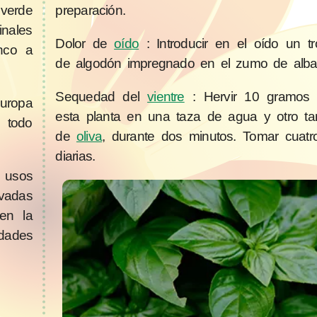
verde
preparación.
inales
Dolor de
oído
: Introducir en el oído un 
anco a
de algodón impregnado en el zumo de alba
Sequedad del
vientre
: Hervir 10 gramos
uropa
esta planta en una taza de agua y otro ta
n todo
de
oliva
, durante dos minutos. Tomar cuat
diarias.
 usos
vadas
en la
dades