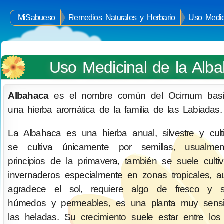
MiSabueso
Remedios Naturales y Herbario
Uso Medic
Uso Medicinal de la Alb
Albahaca
es el nombre común del Ocimum basil
una hierba aromática de la familia de las Labiadas.
La Albahaca es una hierba anual, silvestre y cult
se cultiva únicamente por semillas, usualme
principios de la primavera, también se suele culti
invernaderos especialmente en zonas tropicales, 
agradece el sol, requiere algo de fresco y s
húmedos y permeables, es una planta muy sensi
las heladas. Su crecimiento suele estar entre lo