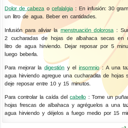
Dolor de cabeza
o
cefalalgia
: En infusión: 30 gra
un litro de agua. Beber en cantidades.
Infusión para aliviar la
menstruación dolorosa
: Sum
2 cucharadas de hojas de albahaca secas en 
litro de agua hirviendo. Dejar reposar por 5 min
luego beberla.
Para mejorar la
digestión
y el
insomnio
: A una ta
agua hirviendo agregue una cucharadita de hojas 
deje reposar entre 10 y 15 minutos.
Para controlar la caída del
cabello
: Tome un puña
hojas frescas de albahaca y agréguelos a una t
agua hirviendo y déjelos a fuego medio por 15 mi