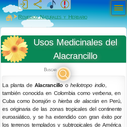
Men
ú
MiSabueso
Remedios Naturales y Herbario
Usos Medicinales del
Alacrancillo
Buscar
La planta de
Alacrancillo
o
heliotropo indio
,
también conocida en Colombia como
verbena
, en
Cuba como
borrajón
o
hierba de alacrán
en Perú,
es originaria de las zonas tropicales del continente
euroasiático, y se ha extendido con gran éxito por
los terrenos templados y subtropicales de América