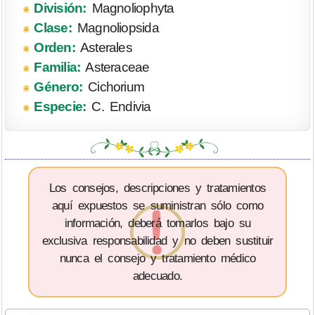
División:
Magnoliophyta
Clase:
Magnoliopsida
Orden:
Asterales
Familia:
Asteraceae
Género:
Cichorium
Especie:
C. Endivia
Los consejos, descripciones y tratamientos
aquí expuestos se suministran sólo como
información, deberá tomarlos bajo su
exclusiva responsabilidad y no deben sustituir
nunca el consejo y tratamiento médico
adecuado.