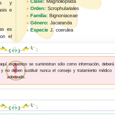
Clase:
Magnoliopsida
cas y
Orden:
Scrophulariales
asis e
Familia:
Bignoniaceae
Género:
Jacaranda
as es
Especie
J. coerulea
con el
 aquí expuestos se suministran sólo como información, deberá
 y no deben sustituir nunca el consejo y tratamiento médico
adecuado.