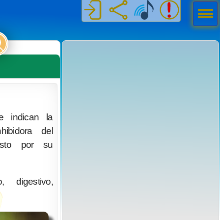
Men
ú
e indican la
hibidora del
esto por su
 digestivo,