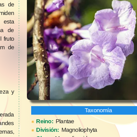
tas de
 miden
 esta
ma de
 fruto
 cm de
teza y
derada
Reino:
Plantae
andes
División:
Magnoliophyta
emas,