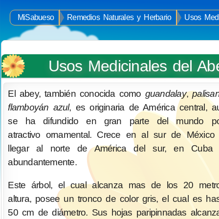
MiSabueso
Remedios Naturales y Herbario
Usos Medi
Usos Medicinales del Ab
El abey, también conocida como
guandalay
,
palisa
flamboyán azul
, es originaria de América central, 
se ha difundido en gran parte del mundo p
atractivo ornamental. Crece en al sur de México
llegar al norte de América del sur, en Cuba 
abundantemente.
Este árbol, el cual alcanza mas de los 20 metr
altura, posee un tronco de color gris, el cual es ha
50 cm de diámetro. Sus hojas paripinnadas alcanz