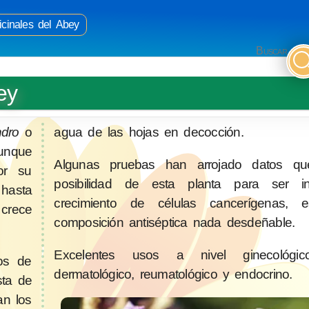
cinales del Abey
Buscar
ey
ndro
o
agua de las hojas en decocción.
aunque
Algunas pruebas han arrojado datos qu
or su
posibilidad de esta planta para ser in
 hasta
crecimiento de células cancerígenas, 
crece
composición antiséptica nada desdeñable.
Excelentes usos a nivel ginecológico,
os de
dermatológico, reumatológico y endocrino.
sta de
an los