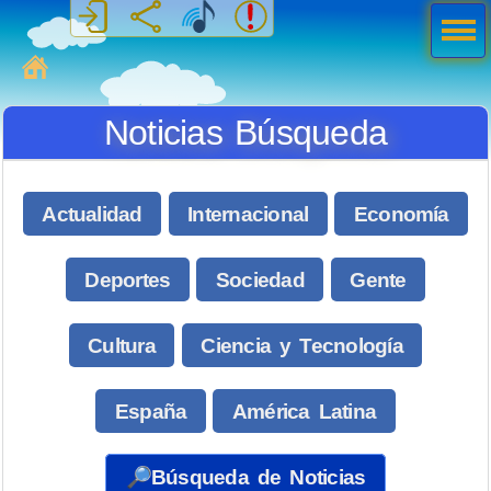
Men
ú
MiSabueso
Noticias Búsqueda
Actualidad
Internacional
Economía
Deportes
Sociedad
Gente
Cultura
Ciencia y Tecnología
España
América Latina
🔎Búsqueda de Noticias