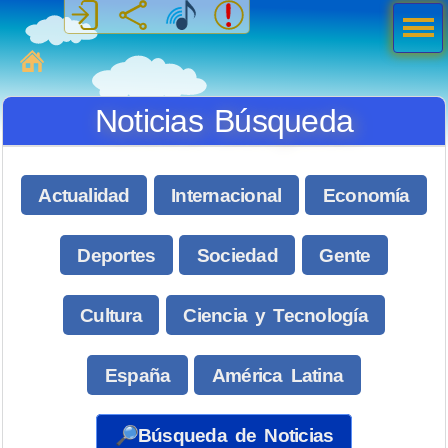
Men
ú
MiSabueso
Noticias Búsqueda
Actualidad
Internacional
Economía
Deportes
Sociedad
Gente
Cultura
Ciencia y Tecnología
España
América Latina
🔎Búsqueda de Noticias