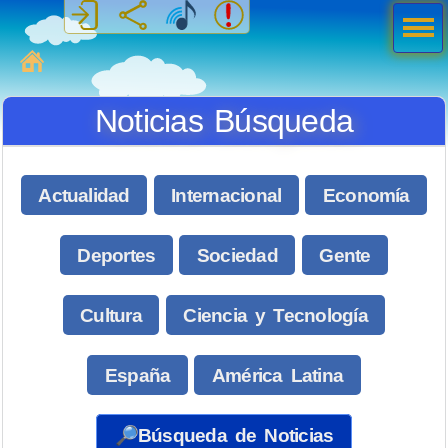
Men
ú
MiSabueso
Noticias Búsqueda
Actualidad
Internacional
Economía
Deportes
Sociedad
Gente
Cultura
Ciencia y Tecnología
España
América Latina
🔎Búsqueda de Noticias