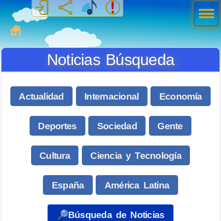
Men
ú
MiSabueso
Noticias Búsqueda
Actualidad
Internacional
Economía
Deportes
Sociedad
Gente
Cultura
Ciencia y Tecnología
España
América Latina
🔎Búsqueda de Noticias