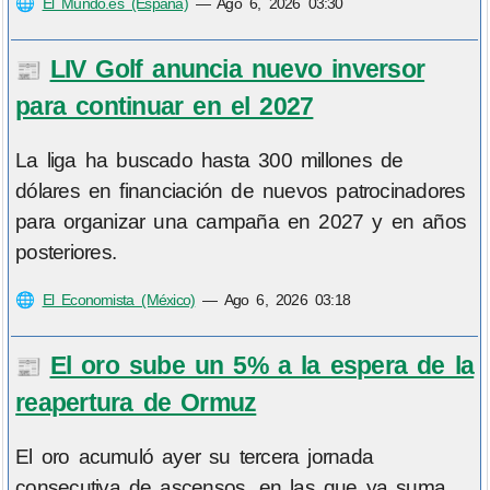
🌐
El Mundo.es (España)
—
Ago 6, 2026 03:30
LIV Golf anuncia nuevo inversor
📰
para continuar en el 2027
La liga ha buscado hasta 300 millones de
dólares en financiación de nuevos patrocinadores
para organizar una campaña en 2027 y en años
posteriores.
🌐
El Economista (México)
—
Ago 6, 2026 03:18
El oro sube un 5% a la espera de la
📰
reapertura de Ormuz
El oro acumuló ayer su tercera jornada
consecutiva de ascensos, en las que ya suma