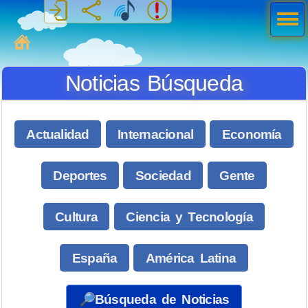
Men
ú
MiSabueso
Noticias Búsqueda
Actualidad
Internacional
Economía
Deportes
Sociedad
Gente
Cultura
Ciencia y Tecnología
España
América Latina
🔎Búsqueda de Noticias