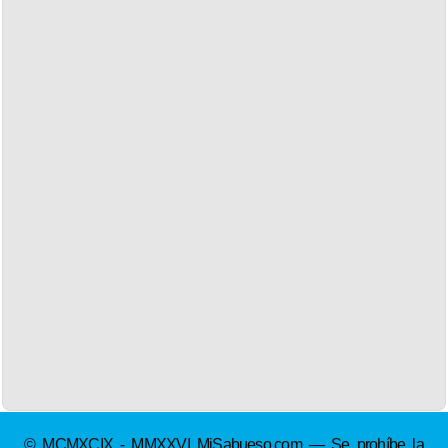
© MCMXCIX - MMXXVI MiSabueso.com — Se prohíbe la