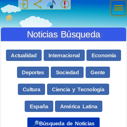
Men
ú
MiSabueso
Noticias Búsqueda
Actualidad
Internacional
Economía
Deportes
Sociedad
Gente
Cultura
Ciencia y Tecnología
España
América Latina
🔎Búsqueda de Noticias