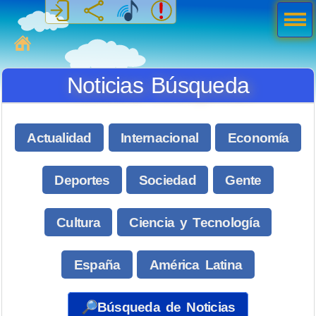
Men
ú
MiSabueso
Noticias Búsqueda
Actualidad
Internacional
Economía
Deportes
Sociedad
Gente
Cultura
Ciencia y Tecnología
España
América Latina
🔎Búsqueda de Noticias