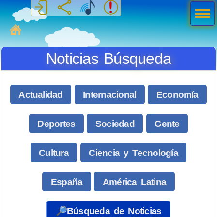
Men
ú
MiSabueso
Noticias Búsqueda
Actualidad
Internacional
Economía
Deportes
Sociedad
Gente
Cultura
Ciencia y Tecnología
España
América Latina
🔎Búsqueda de Noticias