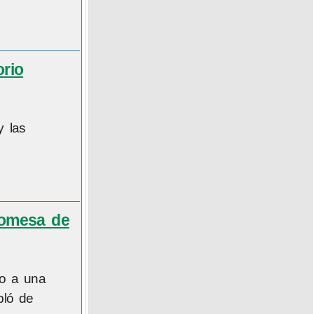
rio
y las
romesa de
so a una
bló de