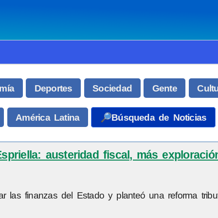
mía
Deportes
Sociedad
Gente
Cult
América Latina
🔎Búsqueda de Noticias
riella: austeridad fiscal, más exploración
r las finanzas del Estado y planteó una reforma tribut