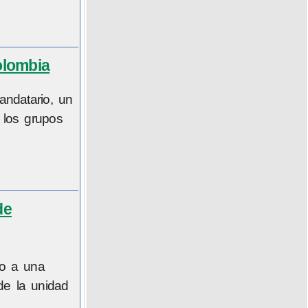
olombia
andatario, un
 los grupos
de
so a una
de la unidad