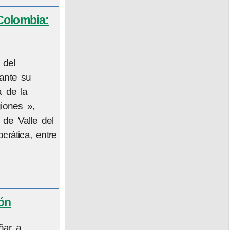
Colombia:
 del
ante su
a de la
iones »,
 de Valle del
crática, entre
ón
ñar a