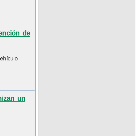
tención de
ehículo
nizan un