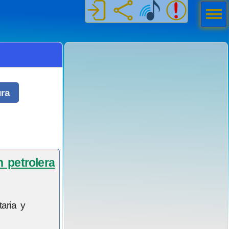
Men
ú
ura
 petrolera
aria y