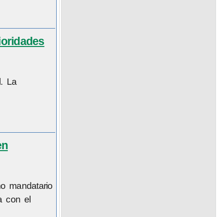
ioridades
l. La
en
mo mandatario
a con el