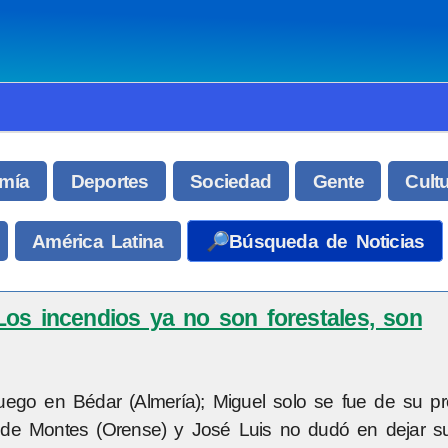
mía
Deportes
Sociedad
Gente
Cult
América Latina
🔎Búsqueda de Noticias
Los incendios ya no son forestales, son
fuego en Bédar (Almería); Miguel solo se fue de su p
 de Montes (Orense) y José Luis no dudó en dejar s