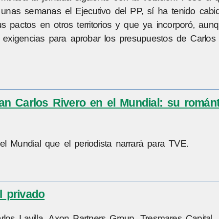
nas semanas el Ejecutivo del PP, sí ha tenido cabid
s pactos en otros territorios y que ya incorporó, au
sus exigencias para aprobar los presupuestos de Carlo
n Carlos Rivero en el Mundial: su románt
el Mundial que el periodista narrará para TVE.
l privado
los Lavilla, Axon Partners Group, Tresmares Capital,