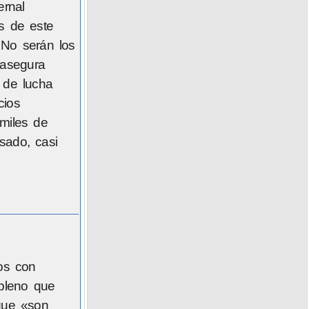
ernal
s de este
 No serán los
 asegura
 de lucha
cios
 miles de
sado, casi
os con
 pleno que
 que «son