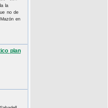
a la
nque no de
s Mazón en
ico plan
 Sabadell