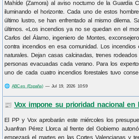
Mahíde (Zamora) al aviso nocturno de la Guardia Civ
iluminando el horizonte. Cada uno de estos hombre
último lustro, se han enfrentado al mismo dilema. S
últimos. «Los incendios ya no se quedan en el mont
Carlos del Álamo, ingeniero de Montes, exconsejero
contra incendios en esa comunidad. Los incendios 
naturales. Dejan casas calcinadas, trenes rodeados 
personas evacuadas cada verano. Para los expertos
uno de cada cuatro incendios forestales tuvo consec
🌐
ABC.es (España)
—
Jul 19, 2026 10:59
Vox impone su prioridad nacional en
📰
El PP y Vox aprobarán este miércoles los presupues
Juanfran Pérez Llorca al frente del Gobierno auton
empezará el martes en las Cortes Valencianas y ter