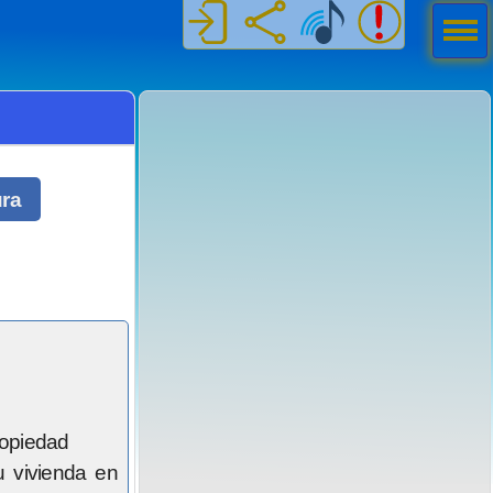
Men
ú
ura
ropiedad
u vivienda en