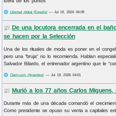
fuera de los puntos
🌐
Libertad digital (España)
—
Jul 19, 2026 04:09
De una locutora encerrada en el baño
📰
se hacen por la Selección
Una de los rituales de moda es poner en el congel
pero una “bruja“ no lo recomienda. Hablan especialis
Salvador Bilardo, el entrenador argentino que le “con
🌐
Clarín.com (Argentina)
—
Jul 19, 2026 04:01
Murió a los 77 años Carlos Miguens, 
📰
Durante más de una década comandó el crecimiento
Como presidente se opuso su venta a capitales extr