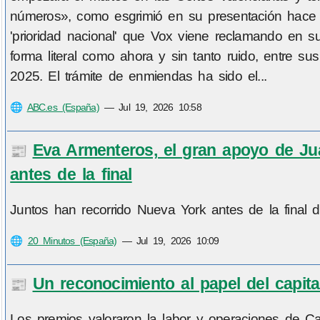
números», como esgrimió en su presentación hace u
'prioridad nacional' que Vox viene reclamando en su
forma literal como ahora y sin tanto ruido, entre 
2025. El trámite de enmiendas ha sido el...
🌐
ABC.es (España)
—
Jul 19, 2026 10:58
Eva Armenteros, el gran apoyo de Jua
📰
antes de la final
Juntos han recorrido Nueva York antes de la final d
🌐
20 Minutos (España)
—
Jul 19, 2026 10:09
Un reconocimiento al papel del capita
📰
Los premios valoraron la labor y operaciones de Car