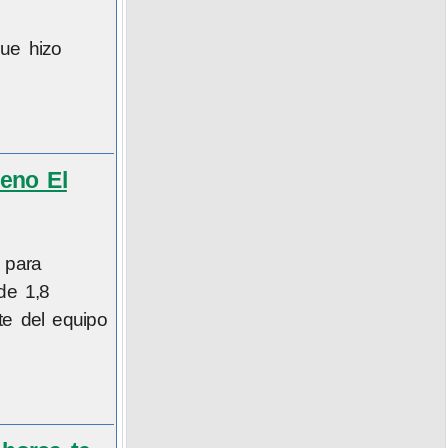
que hizo
meno El
 para
de 1,8
te del equipo