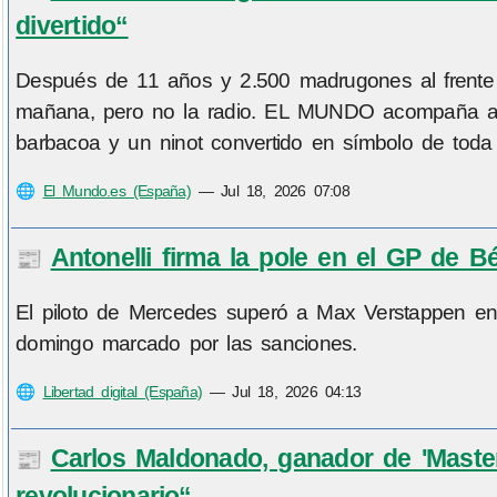
divertido“
Después de 11 años y 2.500 madrugones al frente d
mañana, pero no la radio. EL MUNDO acompaña a A
barbacoa y un ninot convertido en símbolo de to
🌐
El Mundo.es (España)
—
Jul 18, 2026 07:08
Antonelli firma la pole en el GP de 
📰
El piloto de Mercedes superó a Max Verstappen en
domingo marcado por las sanciones.
🌐
Libertad digital (España)
—
Jul 18, 2026 04:13
Carlos Maldonado, ganador de 'Master
📰
revolucionario“