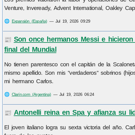
Venture, Inveready, Advent International, Oakley Ca
🌐
Expansión (España)
—
Jul 19, 2026 09:29
Son once hermanos Messi e hicieron 
📰
final del Mundial
No tienen parentesco con el capitán de la Scaloneta
mismo apellido. Son mis “verdaderos“ sobrinos (hi
mi hermano Carlos.
🌐
Clarín.com (Argentina)
—
Jul 19, 2026 06:24
Antonelli reina en Spa y afianza su l
📰
El joven italiano logra su sexta victoria del año. Ca