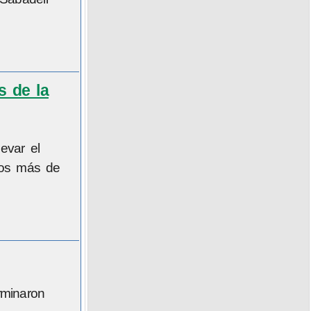
s de la
evar el
dos más de
rminaron