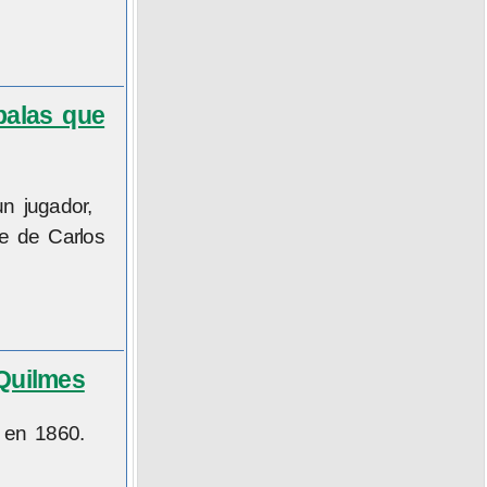
balas que
n jugador,
te de Carlos
 Quilmes
 en 1860.