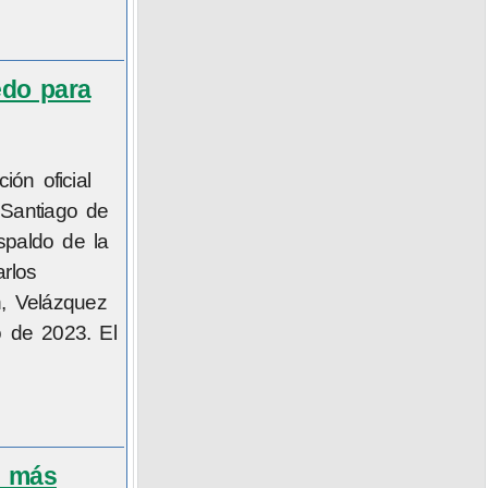
edo para
ón oficial
 Santiago de
espaldo de la
rlos
n, Velázquez
o de 2023. El
o más