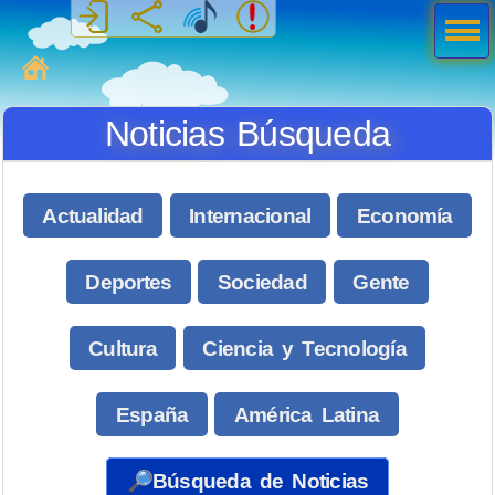
Men
ú
MiSabueso
Noticias Búsqueda
Actualidad
Internacional
Economía
Deportes
Sociedad
Gente
Cultura
Ciencia y Tecnología
España
América Latina
🔎Búsqueda de Noticias