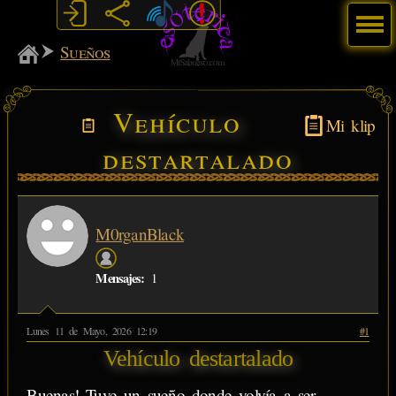
Menú
MiSabueso
Sueños
Vehículo
Mi klip
destartalado
M0rganBlack
Mensajes:
1
Lunes 11 de Mayo, 2026 12:19
#1
Vehículo destartalado
Buenas! Tuve un sueño donde volvía a ser