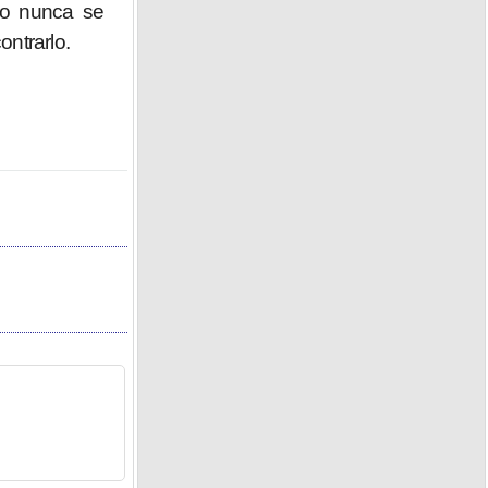
ro nunca se
ntrarlo.