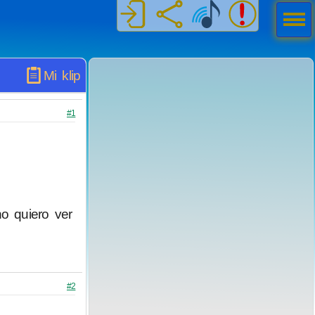
Men
ú
Mi klip
#1
o quiero ver
#2