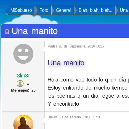
MiSabueso
Foro
General
Blah, blah, blah...
Una 
Una manito
Martes 20 de Septiembre, 2016 08:17
Una manito
3lm3r
Hola como veo todo lo q un día p
★
Estoy entrando de mucho tiempo 
Mensajes:
25
los poemas q un día llegue a esc
Y encontrarlo
Jueves 23 de Febrero, 2017 21:53