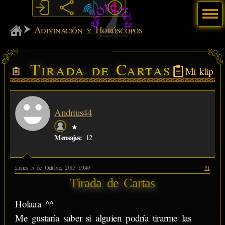
Menú
MiSabueso
Adivinación y Horóscopos
Tirada de Cartas
Mi klip
Andrius44
★
Mensajes:
12
Lunes 5 de Octubre, 2015 19:49
#1
Tirada de Cartas
Holaaa ^^
Me gustaría saber si alguien podría tirarme las