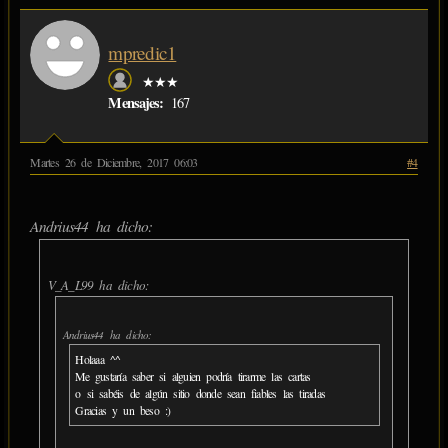
mpredic1
★★★
Mensajes:
167
Martes 26 de Diciembre, 2017 06:03
#4
Andrius44 ha dicho:
V_A_L99 ha dicho:
Andrius44 ha dicho:
Holaaa ^^
Me gustaría saber si alguien podría tirarme las cartas
o si sabéis de algún sitio donde sean fiables las tiradas
Gracias y un beso :)