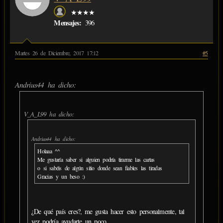
★★★★
Mensajes:
396
Martes 26 de Diciembre, 2017 17:12
#5
Andrius44 ha dicho:
V_A_L99 ha dicho:
Andrius44 ha dicho:
Holaaa ^^
Me gustaría saber si alguien podría tirarme las cartas
o si sabéis de algún sitio donde sean fiables las tiradas
Gracias y un beso :)
¿De qué país eres?, me gusta hacer esto personalmente, tal
vez podría ayudarte un poco.