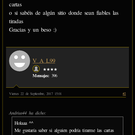
cartas
o si sabéis de algún sitio donde sean fiables las
tiradas
Gracias y un beso :)
V_A_L99
★★★★
Mensajes:
396
Viernes 22 de Septiembre, 2017 15:01
#2
Andrius44 ha dicho:
Holaaa ^^
Me gustaría saber si alguien podría tirarme las cartas