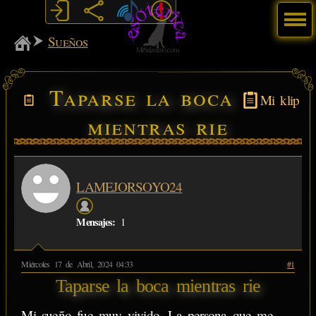
Menú
MiSabueso
Sueños
Taparse la boca
Mi klip
mientras rie
LAMEJORSOYO24
Mensajes:
1
Miércoles 17 de Abril, 2024 04:33
#1
Taparse la boca mientras rie
Mi sueño fue muy vivido. La persona que me