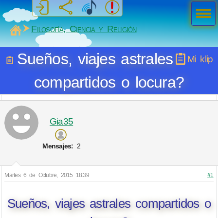
Men
ú
MiSabueso
Filosofía, Ciencia y Religión
Sueños, viajes astrales
Mi klip
compartidos o locura?
Gia35
Mensajes:
2
Martes 6 de Octubre, 2015 18:39
#1
Sueños, viajes astrales compartidos o