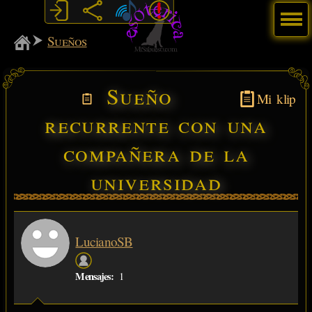
Menú
MiSabueso
Sueños
Sueño
Mi klip
recurrente con una
compañera de la
universidad
LucianoSB
Mensajes:
1