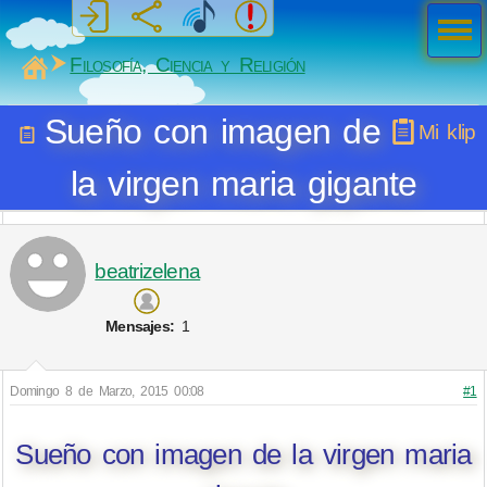
Men
ú
MiSabueso
Filosofía, Ciencia y Religión
Sueño con imagen de
Mi klip
la virgen maria gigante
beatrizelena
Mensajes:
1
Domingo 8 de Marzo, 2015 00:08
#1
Sueño con imagen de la virgen maria