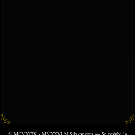
© MCMXCIX - MMXXVI MiSabueso.com — Se prohíbe la