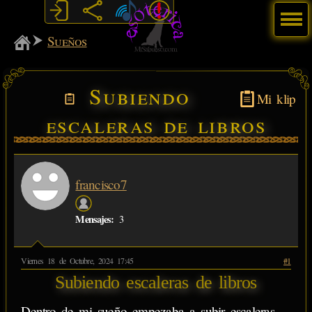
Menú
MiSabueso
Sueños
Subiendo
Mi klip
escaleras de libros
francisco7
Mensajes:
3
Viernes 18 de Octubre, 2024 17:45
#1
Subiendo escaleras de libros
Dentro de mi sueño empezaba a subir escaleras