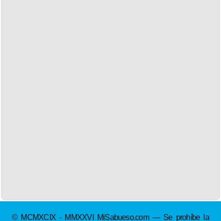
© MCMXCIX - MMXXVI MiSabueso.com — Se prohíbe la