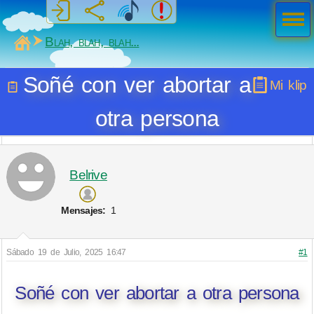
Men
ú
MiSabueso
Blah, blah, blah...
Soñé con ver abortar a
Mi klip
otra persona
Belrive
Mensajes:
1
Sábado 19 de Julio, 2025 16:47
#1
Soñé con ver abortar a otra persona