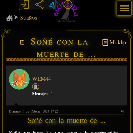
Menú
MiSabueso
Sueños
Soñé con la
Mi klip
muerte de ...
WEM44
Mensajes:
1
Domingo 6 de Octubre, 2024 17:22
#1
Soñé con la muerte de ...
Soñé que ingresé a una escuela de construcción