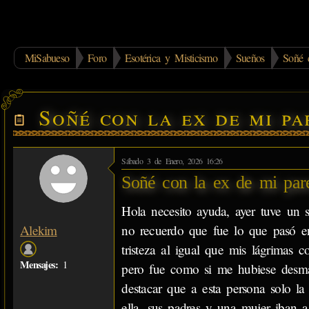
MiSabueso
Foro
Esotérica y Misticismo
Sueños
Soñé 
Soñé con la ex de mi pa
Sábado 3 de Enero, 2026 16:26
Soñé con la ex de mi par
Hola necesito ayuda, ayer tuve un
no recuerdo que fue lo que pasó e
Alekim
tristeza al igual que mis lágrimas c
Mensajes:
1
pero fue como si me hubiese desm
destacar que a esta persona solo la
ella, sus padres y una mujer iban 