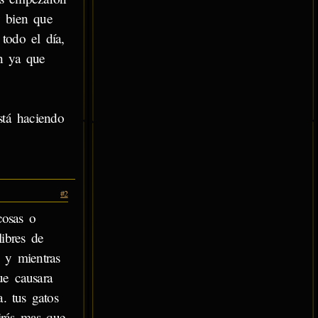
y bien que
todo el día,
on ya que
stá haciendo
#2
cosas o
ibres de
 y mientras
ue causara
. tus gatos
irás mas que