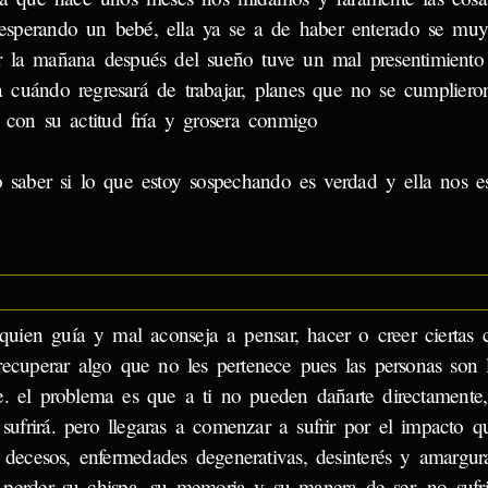
esperando un bebé, ella ya se a de haber enterado se mu
or la mañana después del sueño tuve un mal presentimiento 
 cuándo regresará de trabajar, planes que no se cumplier
con su actitud fría y grosera conmigo
o saber si lo que estoy sospechando es verdad y ella nos e
quien guía y mal aconseja a pensar, hacer o creer ciertas 
recuperar algo que no les pertenece pues las personas son l
e. el problema es que a ti no pueden dañarte directamente,
ufrirá. pero llegaras a comenzar a sufrir por el impacto q
, decesos, enfermedades degenerativas, desinterés y amargura
perder su chispa, su memoria y su manera de ser. no sufr