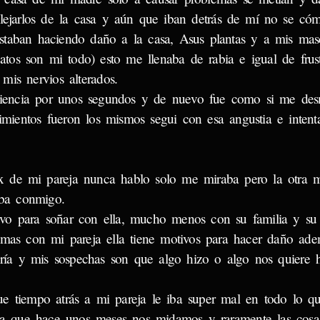
alejarlos de la casa y aún que iban detrás de mí no se có
staban haciendo daño a la casa, Asus plantas y a mis mas
tos son mi todo) esto me llenaba de rabia e igual de frus
mis nervios alterados.
encia por unos segundos y de nuevo fue como si me des
imientos fueron los mismos segui con esa angustia e inten
ex de mi pareja nunca hablo solo me miraba pero la otra 
aba conmigo.
vo para soñar con ella, mucho menos con su familia y su 
emas con mi pareja ella tiene motivos para hacer daño ade
ería y mis sospechas son que algo hizo o algo nos quiere 
 tiempo atrás a mi pareja le iba super mal en todo lo qu
asta que hace unos meses nos midamos y raramente las cos