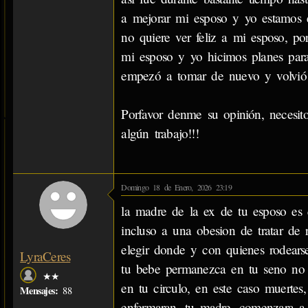
a mejorar mi esposo y yo estamos 
no quiere ver feliz a mi esposo, p
mi esposo y yo hicimos planes para
empezó a tomar de nuevo y volvió 
Porfavor denme su opinión, necesit
algún trabajo!!!
Domingo 18 de Enero, 2026 23:19
la madre de la ex de tu esposo es 
incluso a una obesion de tratar de 
elegir donde y con quienes rodears
LyraCeres
tu bebe permanezca en tu seno no s
★★
en tu circulo, en este caso muertes
Mensajes:
88
enfermaran, tu madre, comenzara a 