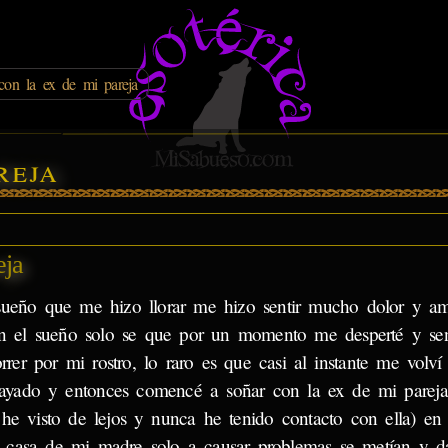
con la ex de mi pareja
reja
eja
 sueño que me hizo llorar me hizo sentir mucho dolor y a
n el sueño solo se que por un momento me desperté y sen
orrer por mi rostro, lo raro es que casi al instante me volví
ayado y entonces comencé a soñar con la ex de mi pareja
 he visto de lejos y nunca he tenido contacto con ella) en
a casa de mi madre solo a causar problemas se metían y d