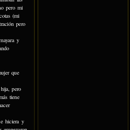
mo pero mi
cotas (mi
tración pero
mayara y
tando
mujer que
hija, pero
más tiene
hacer
e hiciera y
as empezaron