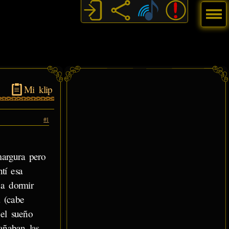
Menú
Mi klip
#1
margura pero
tí esa
 a dormir
 (cabe
 el sueño
añaban las