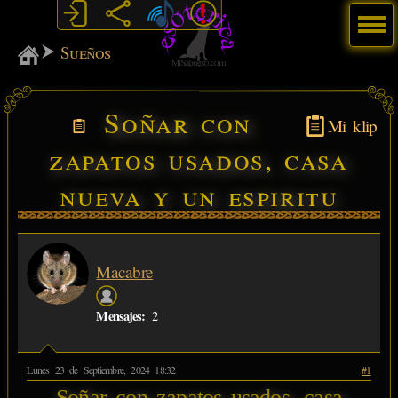
Menú
MiSabueso
Sueños
Soñar con
Mi klip
zapatos usados, casa
nueva y un espiritu
Macabre
Mensajes:
2
Lunes 23 de Septiembre, 2024 18:32
#1
Soñar con zapatos usados, casa