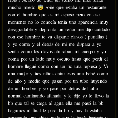
mucho miedo 😨 soñé que estaba un restaurante
con el hombre que es mi esposo pero en ese
momento no lo conocía tenía una apariencia muy
desagradable y depronto un señor me dijo cuidado
con ese hombre te va disparar clavos ( puntillas )
y yo corria y el detrás de mí me dispara a yo
sentía como los clavos chusaban mi cuerpo y yo
corria por un lado muy oscuro hasta que perdí el
hombre llegué como con un río una represa y Vi
una mujer y tres niños entre esos una bebé como
de año y medio que pasan por un tubo huyendo
de un hombre y yo pasé por detrás del tubo
normal caminando afanada y le dije yo le llevo la
bb que tal se caiga al agua ella me pasó la bb
llegamos al final le pase la bb y hay la estaba
esperando una chica mala que le hacía brujería y