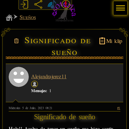
Menú
MiSabueso
Sueños
Significado de
Mi klip
sueño
Alejandrajerez11
Mensajes:
1
Miércoles 5 de Julio, 2023 08:21
#1
Significado de sueño
Hola!! Acabo de tener un sueño me hizo sentir