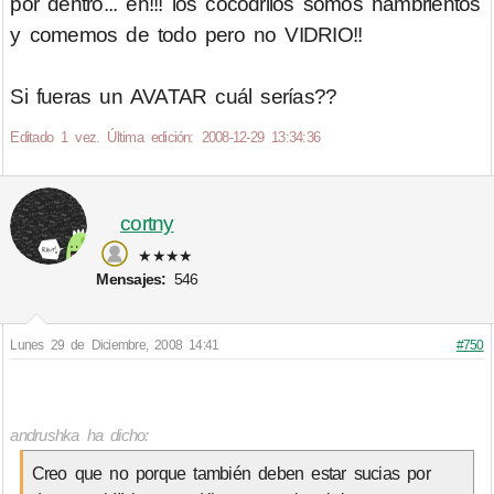
por dentro... eh!!! los cocodrilos somos hambrientos
y comemos de todo pero no VIDRIO!!
Si fueras un AVATAR cuál serías??
Editado 1 vez. Última edición: 2008-12-29 13:34:36
cortny
★★★★
Mensajes:
546
Lunes 29 de Diciembre, 2008 14:41
#750
andrushka ha dicho:
Creo que no porque también deben estar sucias por