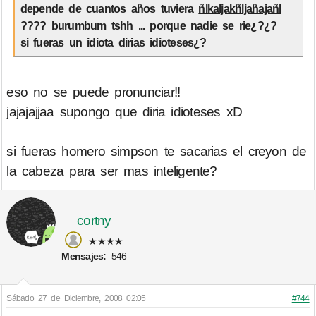
depende de cuantos años tuviera
ñlkaljakñljañajañl
???? burumbum tshh ... porque nadie se rie¿?¿?
si fueras un idiota dirias idioteses¿?
eso no se puede pronunciar!!
jajajajjaa supongo que diria idioteses xD
si fueras homero simpson te sacarias el creyon de
la cabeza para ser mas inteligente?
cortny
★★★★
Mensajes:
546
Sábado 27 de Diciembre, 2008 02:05
#744