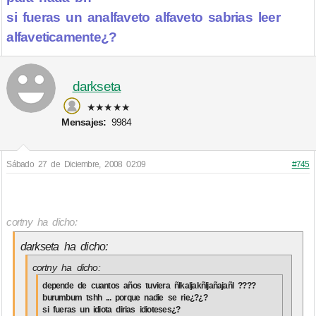
si fueras un analfaveto alfaveto sabrias leer
alfaveticamente¿?
darkseta
★★★★★
Mensajes:
9984
Sábado 27 de Diciembre, 2008 02:09
#745
cortny ha dicho:
darkseta ha dicho:
cortny ha dicho:
depende de cuantos años tuviera ñlkaljakñljañajañl ????
burumbum tshh ... porque nadie se rie¿?¿?
si fueras un idiota dirias idioteses¿?