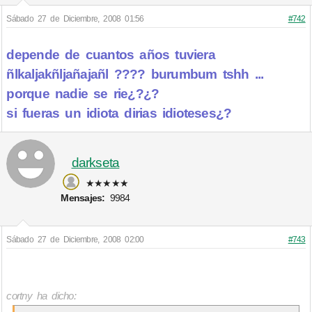
Sábado 27 de Diciembre, 2008 01:56
#742
depende de cuantos años tuviera
ñlkaljakñljañajañl ???? burumbum tshh ...
porque nadie se rie¿?¿?
si fueras un idiota dirias idioteses¿?
darkseta
★★★★★
Mensajes:
9984
Sábado 27 de Diciembre, 2008 02:00
#743
cortny ha dicho: