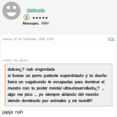
darkseta
★★★★★
Mensajes:
9984
Viernes 26 de Diciembre, 2008 23:36
#731
cortny ha dicho:
dulces¿? nah engordaria
si fueras un perro parlante superdotado y tu dueño
fuera un vagabundo te escaparias para dominar el
mundo con tu poder mental ultra-desarrollado¿? ...
algo me pico ... yo siempre ablando del mundo
siendo dominado por animales y mi ravioli!!!
jajaja nah