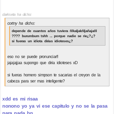
darkseta ha dicho:
cortny ha dicho:
depende de cuantos años tuviera ñlkaljakñljañajañl
???? burumbum tshh ... porque nadie se rie¿?¿?
si fueras un idiota dirias idioteses¿?
eso no se puede pronunciar!!
jajajajjaa supongo que diria idioteses xD
si fueras homero simpson te sacarias el creyon de la
cabeza para ser mas inteligente?
xdd es mi risaa
nonono yo ya vi ese capitulo y no se la pasa
para nada bn