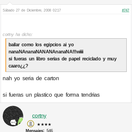
Sábado 27 de Diciembre, 2008 02:17
#747
cortny ha dicho:
bailar como los egipcios ai yo
nanaNAnanaNANANAnanaNA!!!wiiii
si fueras un libro serias de papel reciclado y muy
caaro¿¿?
nah yo seria de carton
si fueras un plastico que forma tendrias
cortny
★★★★
Mensajes:
546