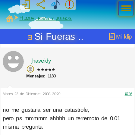
Men
ú
MiSabueso
Humor, risas y juegos.
Si Fueras ..
Mi klip
jhaveidy
★★★★★
Mensajes:
1180
Martes 23 de Diciembre, 2008 20:20
#726
no me gustaria ser una catastrofe,
pero ps mmmmm ahhhh un terremoto de 0.01
misma pregunta